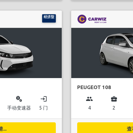
经济型
PEUGEOT 108
miscellaneous_services
login
group
business_center
手动变速器
5 门
4
2
..
查