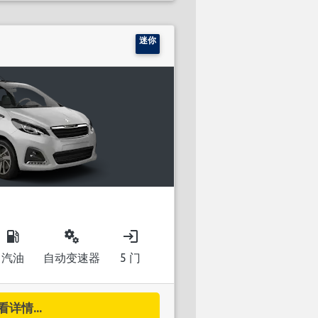
迷你
local_gas_station
miscellaneous_services
login
汽油
自动变速器
5 门
看详情...