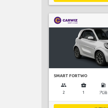
SMART FORTWO
group
business_center
local_gas_station
2
1
汽油