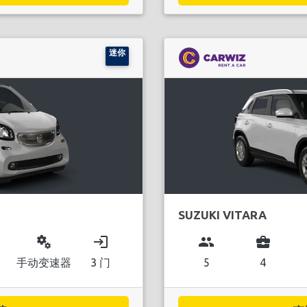
迷你
SUZUKI VITARA
miscellaneous_services
login
group
business_center
手动变速器
3 门
5
4