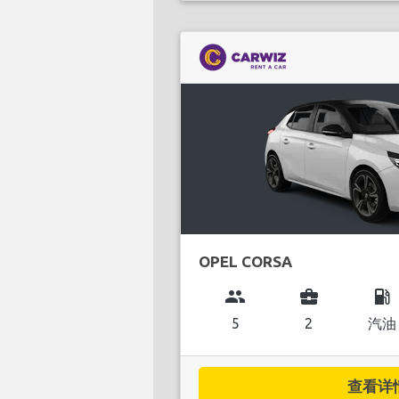
OPEL CORSA
group
business_center
local_gas_station
5
2
汽油
查看详情.