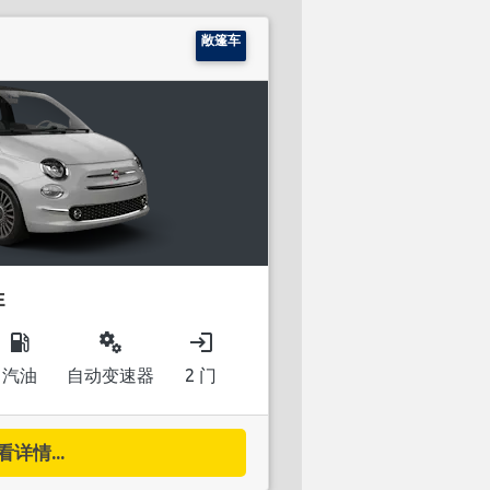
敞篷车
E
local_gas_station
miscellaneous_services
login
汽油
自动变速器
2 门
看详情...