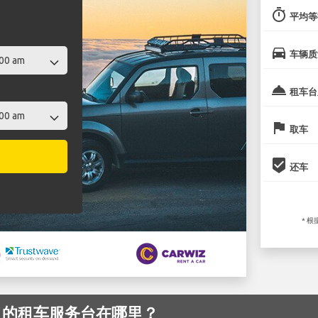
timer
平均等
directions_car
车辆质
room_service
租车台
flag
取车
beenhere
还车
* 
 机场 的租车服务台在哪里？