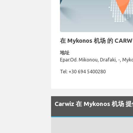
在 Mykonos 机场 的 CA
地址
Epar.Od. Mikonou, Drafaki, -, Mykon
Tel: +30 694 5400280
Carwiz 在 Mykonos 