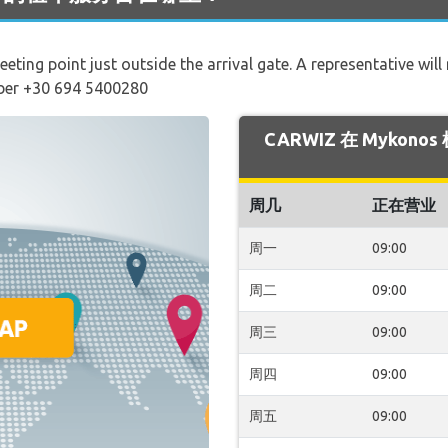
eeting point just outside the arrival gate. A representative wil
mber +30 694 5400280
CARWIZ 在 Mykon
周几
正在营业
周一
09:00
周二
09:00
周三
09:00
周四
09:00
周五
09:00