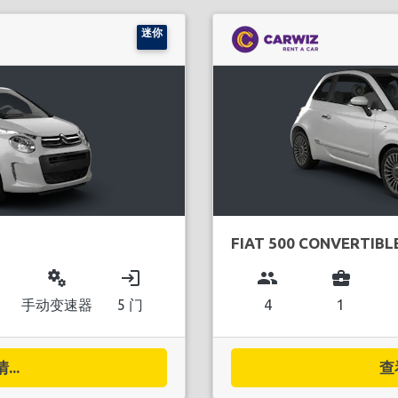
迷你
FIAT 500 CONVERTIBL
miscellaneous_services
login
group
business_center
手动变速器
5 门
4
1
..
查