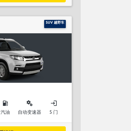
SUV 越野车
local_gas_station
miscellaneous_services
login
汽油
自动变速器
5 门