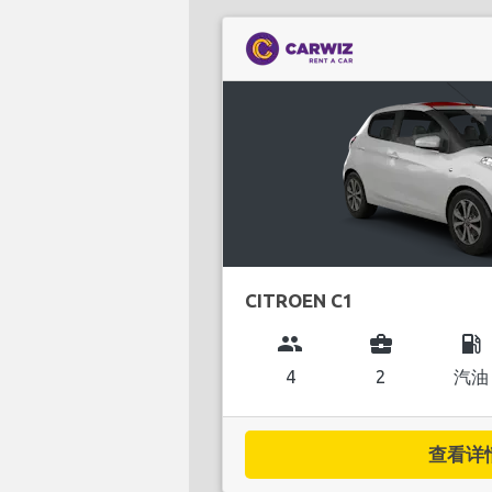
CITROEN C1
group
business_center
local_gas_station
4
2
汽油
查看详情.