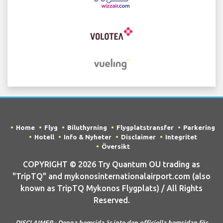
Home
Flyg
Biluthyrning
Flygplatstransfer
Parkering
Hotell
Info & Nyheter
Disclaimer
Integritet
Översikt
COPYRIGHT © 2026 Try Quantum OU trading as
"TripTQ" and mykonosinternationalairport.com (also
known as TripTQ Mykonos Flygplats) / All Rights
Reserved.
DISCLAIMER - Denna hemsida är inte den officiella hemsidan för