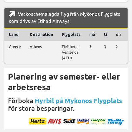
Veckoschemalagda flyg från Mykonos Flygplats
som drivs av Etihad Airways
Land
Destination
Flygplats
må
ti
on
t
Greece
Athens
Eleftherios
3
3
2
3
Venizelos
(ATH)
Planering av semester- eller
arbetsresa
Förboka
Hyrbil på Mykonos Flygplats
för stora besparingar.