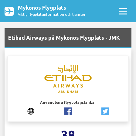
Mykonos Flygplats
Viktig flygplatsinformation och tjänster
Etihad Airways på Mykonos Flygplats - JMK
Användbara flygbolagslänkar
38