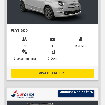
FIAT 500
group
business_center
local_gas_station
4
1
Bensin
miscellaneous_services
login
Bruksanvisning
3 Dörr
VISA DETALJER...
MINIBUSS MED 7 SÄTEN