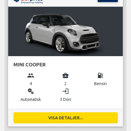
MINI COOPER
group
business_center
local_gas_station
4
2
Bensin
miscellaneous_services
login
Automatisk
3 Dörr
VISA DETALJER...