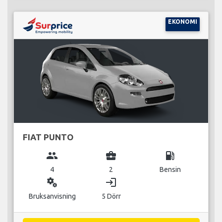
EKONOMI
FIAT PUNTO
group
business_center
local_gas_station
4
2
Bensin
miscellaneous_services
login
Bruksanvisning
5 Dörr