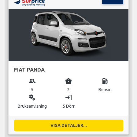
FIAT PANDA
group
business_center
local_gas_station
5
2
Bensin
miscellaneous_services
login
Bruksanvisning
5 Dörr
VISA DETALJER...