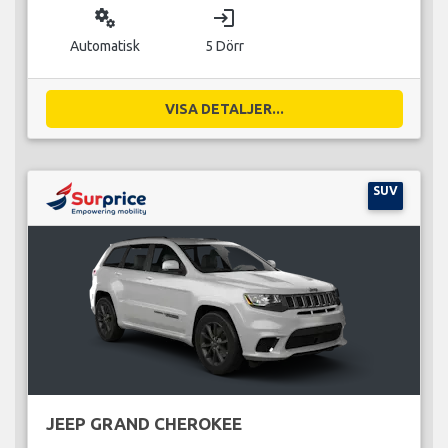
miscellaneous_services
login
Automatisk
5 Dörr
VISA DETALJER...
SUV
JEEP GRAND CHEROKEE