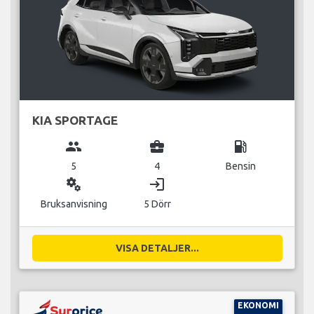
KIA SPORTAGE
group
business_center
local_gas_station
5
4
Bensin
miscellaneous_services
login
Bruksanvisning
5 Dörr
VISA DETALJER...
EKONOMI