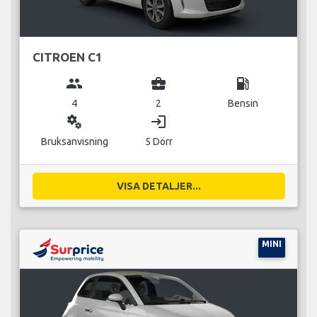
CITROEN C1
group
business_center
local_gas_station
4
2
Bensin
miscellaneous_services
login
Bruksanvisning
5 Dörr
VISA DETALJER...
MINI