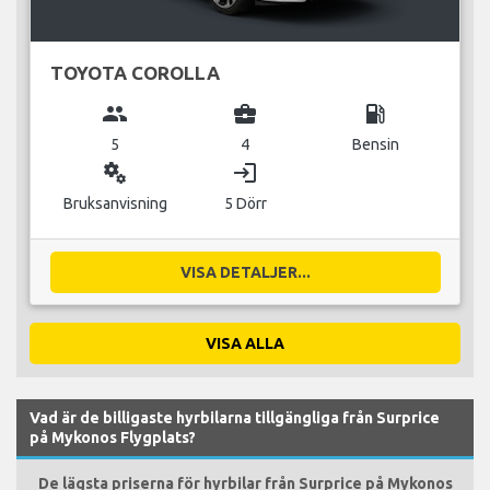
TOYOTA COROLLA
group
business_center
local_gas_station
5
4
Bensin
miscellaneous_services
login
Bruksanvisning
5 Dörr
VISA DETALJER...
VISA ALLA
Vad är de billigaste hyrbilarna tillgängliga från Surprice
på Mykonos Flygplats?
De lägsta priserna för hyrbilar från Surprice på Mykonos