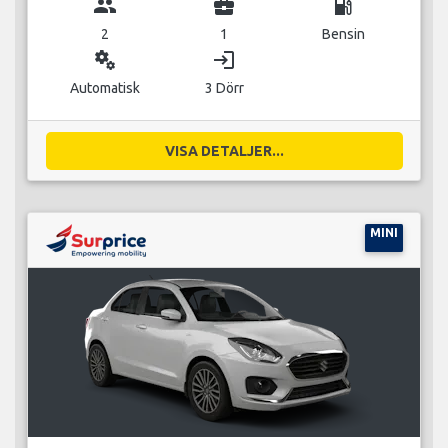
group
business_center
local_gas_station
2
1
Bensin
miscellaneous_services
login
Automatisk
3 Dörr
VISA DETALJER...
MINI