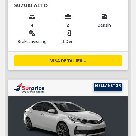
SUZUKI ALTO
group
business_center
local_gas_station
4
2
Bensin
miscellaneous_services
login
Bruksanvisning
3 Dörr
VISA DETALJER...
MELLANSTOR