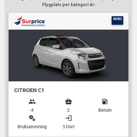
Flygplats per kategori är:
MINI
CITROEN C1
group
business_center
local_gas_station
4
2
Bensin
miscellaneous_services
login
Bruksanvisning
5 Dörr