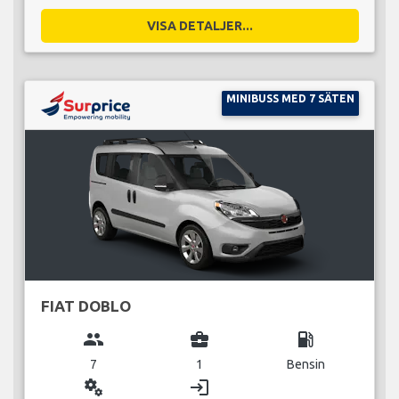
VISA DETALJER...
MINIBUSS MED 7 SÄTEN
FIAT DOBLO
group
business_center
local_gas_station
7
1
Bensin
miscellaneous_services
login