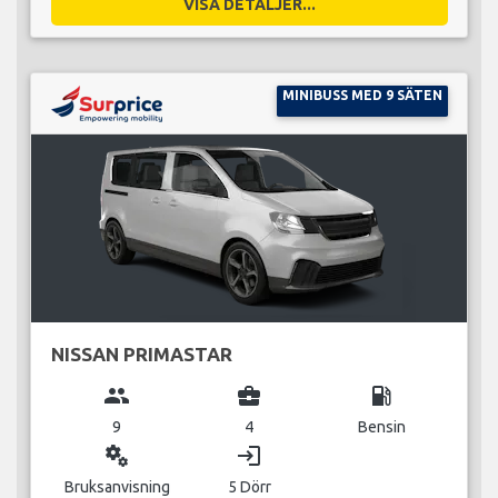
VISA DETALJER...
MINIBUSS MED 9 SÄTEN
NISSAN PRIMASTAR
group
business_center
local_gas_station
9
4
Bensin
miscellaneous_services
login
Bruksanvisning
5 Dörr