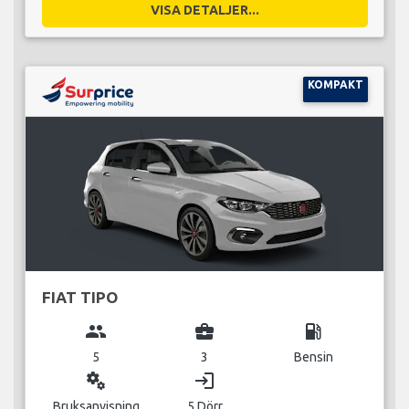
VISA DETALJER...
KOMPAKT
FIAT TIPO
group
business_center
local_gas_station
5
3
Bensin
miscellaneous_services
login
Bruksanvisning
5 Dörr