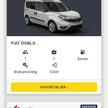
FIAT DOBLO
group
business_center
local_gas_station
7
1
Bensin
miscellaneous_services
login
Bruksanvisning
5 Dörr
VISA DETALJER...
EKONOMI