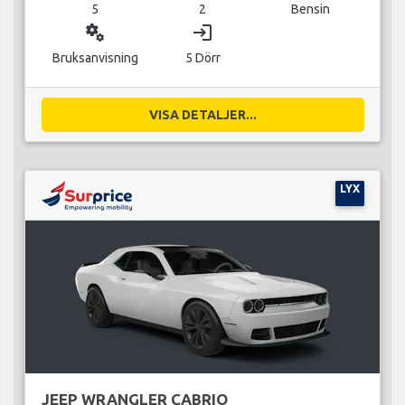
5
2
Bensin
miscellaneous_services
login
Bruksanvisning
5 Dörr
VISA DETALJER...
LYX
JEEP WRANGLER CABRIO