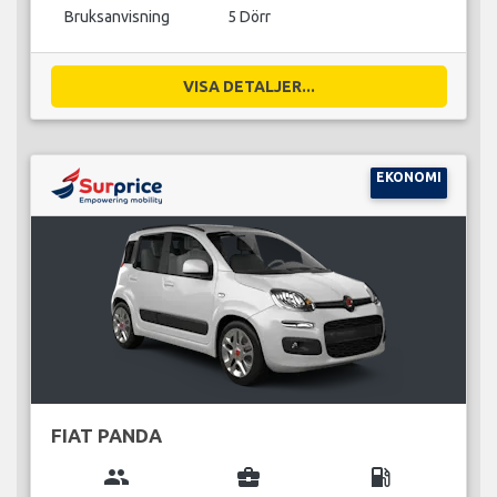
Bruksanvisning
5 Dörr
VISA DETALJER...
EKONOMI
FIAT PANDA
group
business_center
local_gas_station