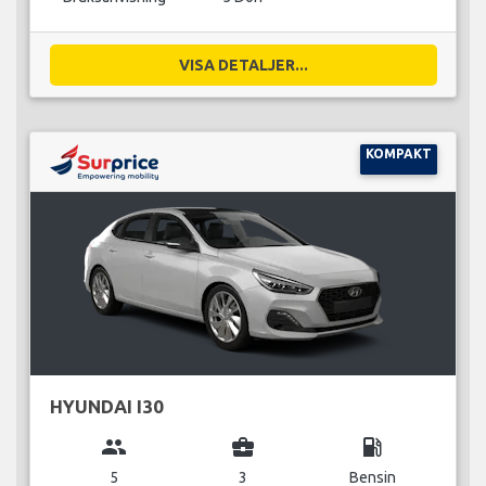
VISA DETALJER...
KOMPAKT
HYUNDAI I30
group
business_center
local_gas_station
5
3
Bensin