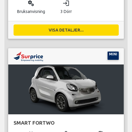
miscellaneous_services
login
Bruksanvisning
3 Dörr
VISA DETALJER...
MINI
SMART FORTWO