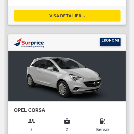
VISA DETALJER...
EKONOMI
OPEL CORSA
group
business_center
local_gas_station
5
2
Bensin