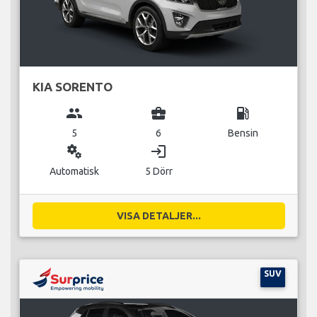
KIA SORENTO
group
business_center
local_gas_station
5
6
Bensin
miscellaneous_services
login
Automatisk
5 Dörr
VISA DETALJER...
SUV