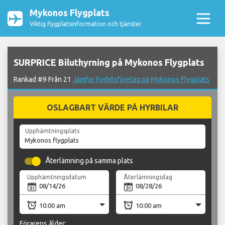
Mykonos Flygplats
Viktig flygplatsinformation och tjänster
SURPRICE Biluthyrning på Mykonos Flygplats
Rankad #9 Från 21
Jämför hyrbilsföretag på Mykonos Flygplats
OSLAGBART VÄRDE PÅ HYRBILAR
Upphämtningsplats
Återlämning på samma plats
Upphämtningsdatum
Återlämningsdag
Förarens ålder: