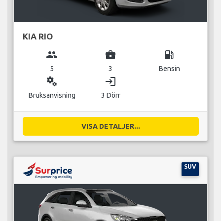
KIA RIO
group
business_center
local_gas_station
5
3
Bensin
miscellaneous_services
login
Bruksanvisning
3 Dörr
VISA DETALJER...
SUV