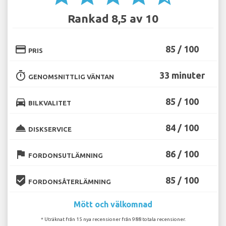
Rankad 8,5 av 10
credit_card
85 / 100
PRIS
timer
33 minuter
GENOMSNITTLIG VÄNTAN
directions_car
85 / 100
BILKVALITET
room_service
84 / 100
DISKSERVICE
flag
86 / 100
FORDONSUTLÄMNING
beenhere
85 / 100
FORDONSÅTERLÄMNING
Mött och välkomnad
* Uträknat från 15 nya recensioner från 988 totala recensioner.