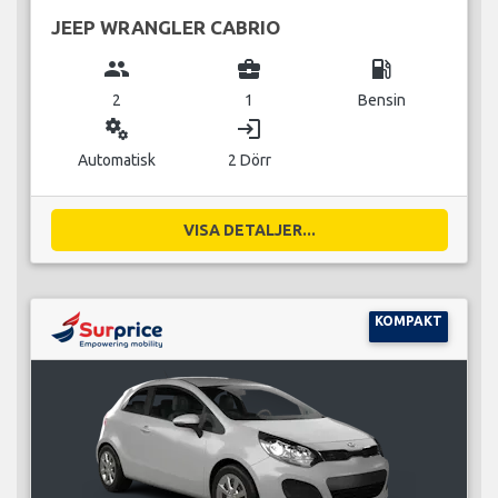
JEEP WRANGLER CABRIO
group
business_center
local_gas_station
2
1
Bensin
miscellaneous_services
login
Automatisk
2 Dörr
VISA DETALJER...
KOMPAKT