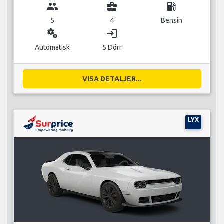
group
business_center
local_gas_station
5
4
Bensin
miscellaneous_services
login
Automatisk
5 Dörr
VISA DETALJER...
LYX