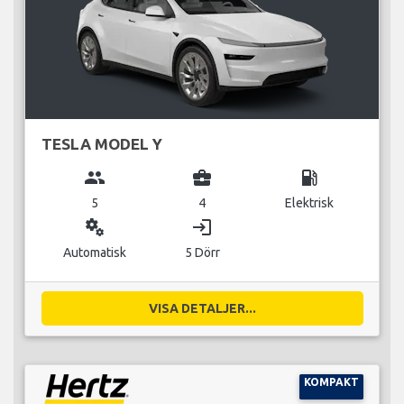
TESLA MODEL Y
group
business_center
local_gas_station
5
4
Elektrisk
miscellaneous_services
login
Automatisk
5 Dörr
VISA DETALJER...
KOMPAKT