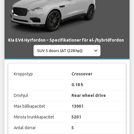
Kia EV6 Hyrfordon – Specifikationer för el-/hybridfordon
Kroppstyp
Crossover
0.18 h
Drivhjul
Rear wheel drive
Max bålkapacitet
1300 l
Minsta trunkkapacitet
520 l
Antal dörrar
5