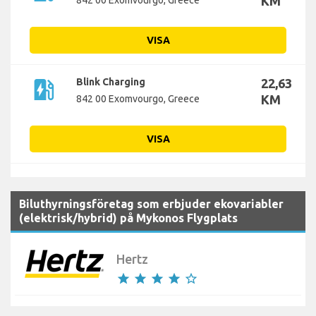
KM
842 00 Exomvourgo, Greece
VISA
ev_station
Blink Charging
22,63
KM
842 00 Exomvourgo, Greece
VISA
Biluthyrningsföretag som erbjuder ekovariabler
(elektrisk/hybrid) på Mykonos Flygplats
Hertz
star
star
star
star
star_border