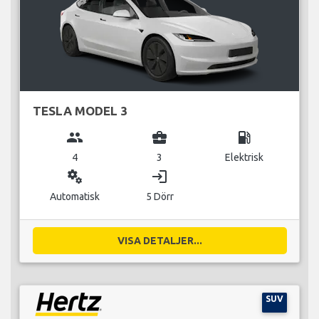
TESLA MODEL 3
group
business_center
local_gas_station
4
3
Elektrisk
miscellaneous_services
login
Automatisk
5 Dörr
VISA DETALJER...
SUV