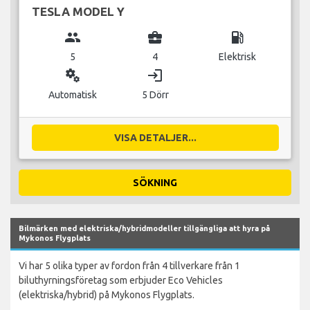
TESLA MODEL Y
group
business_center
local_gas_station
5
4
Elektrisk
miscellaneous_services
login
Automatisk
5 Dörr
VISA DETALJER...
SÖKNING
Bilmärken med elektriska/hybridmodeller tillgängliga att hyra på
Mykonos Flygplats
Vi har 5 olika typer av fordon från 4 tillverkare från 1
biluthyrningsföretag som erbjuder Eco Vehicles
(elektriska/hybrid) på Mykonos Flygplats.