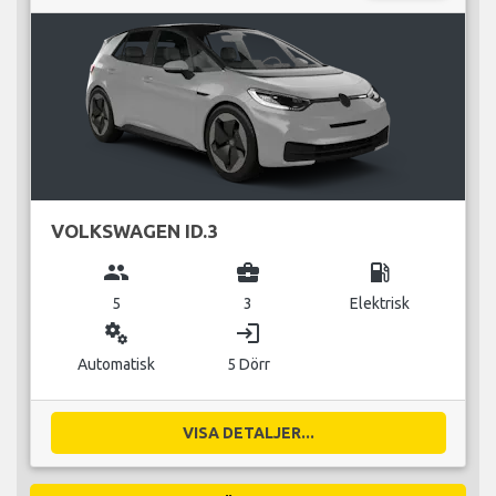
VOLKSWAGEN ID.3
group
business_center
local_gas_station
5
3
Elektrisk
miscellaneous_services
login
Automatisk
5 Dörr
VISA DETALJER...