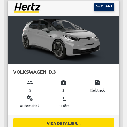
KOMPAKT
VOLKSWAGEN ID.3
group
business_center
local_gas_station
5
3
Elektrisk
miscellaneous_services
login
Automatisk
5 Dörr
VISA DETALJER...