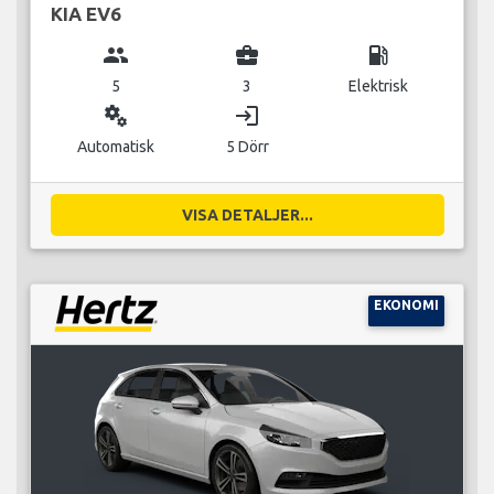
KIA EV6
group
business_center
local_gas_station
5
3
Elektrisk
miscellaneous_services
login
Automatisk
5 Dörr
VISA DETALJER...
EKONOMI