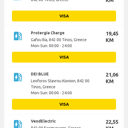
KM
VISA
ev_station
Protergia Charge
19,45
KM
Gafou Ilia, 842 00 Tinos, Greece
Mon-Sun: 00:00 - 24:00
VISA
ev_station
DEI BLUE
21,06
KM
Leoforos Stavrou Kionion, 842 00
Tinos, Greece
Mon-Sun: 00:00 - 24:00
VISA
ev_station
VendElectric
22,55