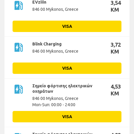
ev_station
EVziiin
3,54
KM
846 00 Mykonos, Greece
VISA
ev_station
Blink Charging
3,72
KM
846 00 Mykonos, Greece
VISA
ev_station
Σημείο φόρτισης ηλεκτρικών
4,53
οχημάτων
KM
846 00 Mykonos, Greece
Mon-Sun: 00:00 - 24:00
VISA