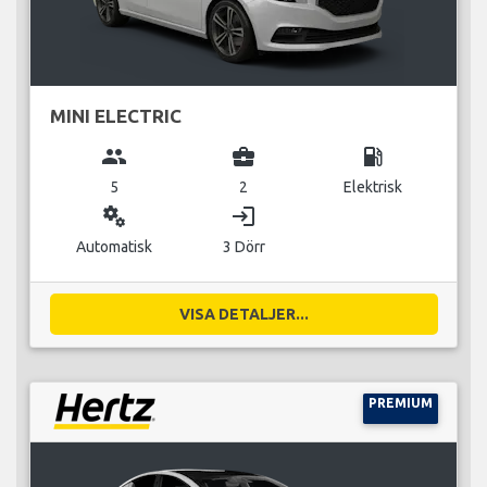
MINI ELECTRIC
group
business_center
local_gas_station
5
2
Elektrisk
miscellaneous_services
login
Automatisk
3 Dörr
VISA DETALJER...
PREMIUM