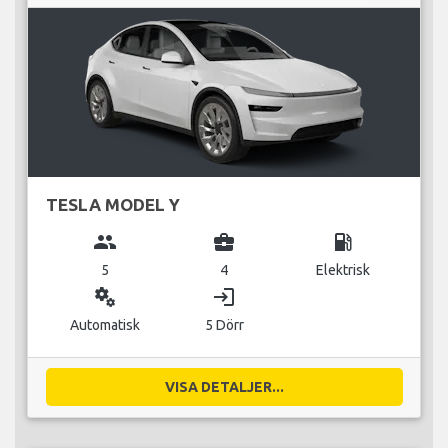
TESLA MODEL Y
group
business_center
local_gas_station
5
4
Elektrisk
miscellaneous_services
login
Automatisk
5 Dörr
VISA DETALJER...