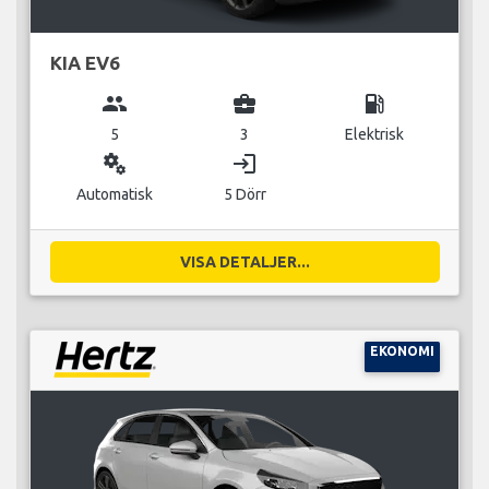
KIA EV6
group
business_center
local_gas_station
5
3
Elektrisk
miscellaneous_services
login
Automatisk
5 Dörr
VISA DETALJER...
EKONOMI