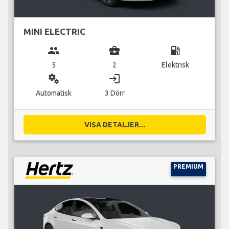
MINI ELECTRIC
group
business_center
local_gas_station
5
2
Elektrisk
miscellaneous_services
login
Automatisk
3 Dörr
VISA DETALJER...
PREMIUM