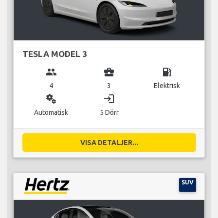
TESLA MODEL 3
group
business_center
local_gas_station
4
3
Elektrisk
miscellaneous_services
login
Automatisk
5 Dörr
VISA DETALJER...
SUV