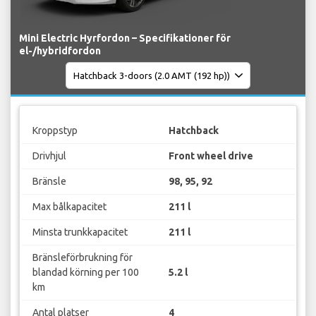
Mini Electric Hyrfordon – Specifikationer för
el-/hybridfordon
Kroppstyp
Hatchback
Drivhjul
Front wheel drive
Bränsle
98, 95, 92
Max bålkapacitet
211 l
Minsta trunkkapacitet
211 l
Bränsleförbrukning för
blandad körning per 100
5.2 l
km
Antal platser
4