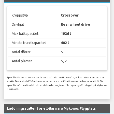
Kroppstyp
Crossover
Drivhjul
Rear wheel drive
Max bålkapacitet
1926 l
Minsta trunkkapacitet
402 l
Antal dörrar
5
Antal platser
5, 7
Specifikationerna som visas är endast i informationssyfte, vi kan inte garantera den
exakta Tesla Model Y-fordonsmodellen och specifikationerna du kommer att få. För
specifik information bör du kontakta det angivna biluthyrningsföretaget på Mykonos
Flygplats.
Laddningsställen för elbilar nära Mykonos Flygplats