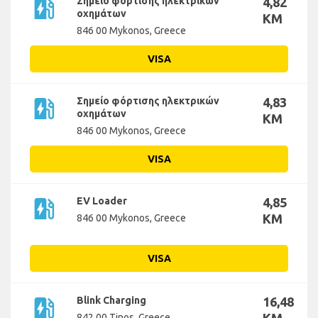
ev_station
Σημείο φόρτισης ηλεκτρικών
4,82
οχημάτων
KM
846 00 Mykonos, Greece
VISA
ev_station
Σημείο φόρτισης ηλεκτρικών
4,83
οχημάτων
KM
846 00 Mykonos, Greece
VISA
ev_station
EV Loader
4,85
KM
846 00 Mykonos, Greece
VISA
ev_station
Blink Charging
16,48
842 00 Tinos, Greece