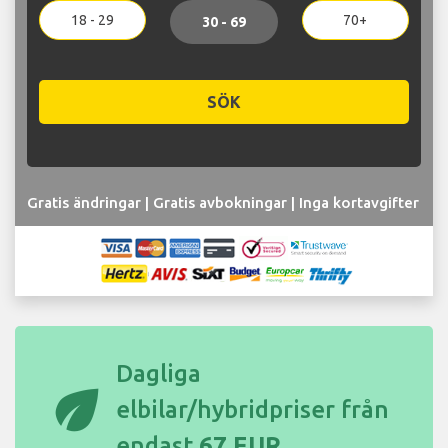
18 - 29
70+
30 - 69
SÖK
Gratis ändringar | Gratis avbokningar | Inga kortavgifter
Dagliga
eco
elbilar/hybridpriser från
endast
67 EUR