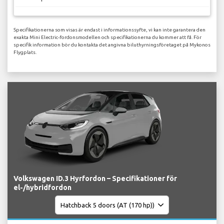
Specifikationerna som visas är endast i informationssyfte, vi kan inte garantera den
exakta Mini Electric-fordonsmodellen och specifikationerna du kommer att få. För
specifik information bör du kontakta det angivna biluthyrningsföretaget på Mykonos
Flygplats.
Volkswagen ID.3 Hyrfordon – Specifikationer för
el-/hybridfordon