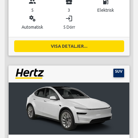
group
business_center
local_gas_station
5
3
Elektrisk
miscellaneous_services
login
Automatisk
5 Dörr
VISA DETALJER...
SUV