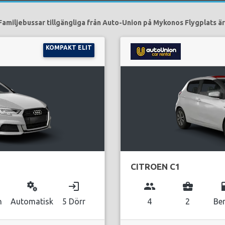
Familjebussar tillgängliga från Auto-Union på Mykonos Flygplats är
KOMPAKT ELIT
CITROEN C1
miscellaneous_services
login
group
business_center
local_g
n
Automatisk
5 Dörr
4
2
Be