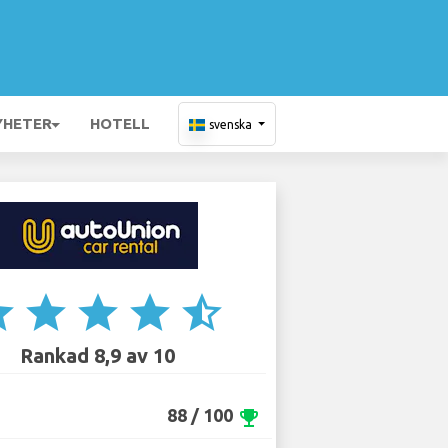
YHETER
HOTELL
svenska
ar
star
star
star
star_half
Rankad 8,9 av 10
88 / 100
emoji_events