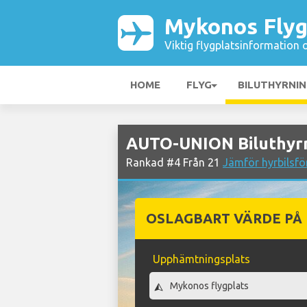
Mykonos Flyg
Viktig flygplatsinformation 
HOME
FLYG
BILUTHYRNI
AUTO-UNION Biluthyrn
Rankad #4 Från 21
Jämför hyrbilsfö
OSLAGBART VÄRDE PÅ
Upphämtningsplats