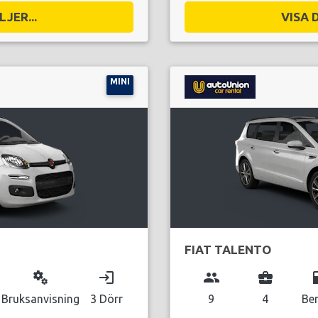
JER...
VISA 
MINI
FIAT TALENTO
miscellaneous_services
login
group
business_center
local_g
Bruksanvisning
3 Dörr
9
4
Be