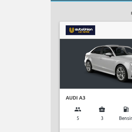
AUDI A3
group
business_center
local_gas_station
5
3
Bensi