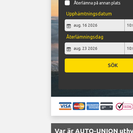
Återlämna på annan plats
Upphämtningsdatum
Återlämningsdag
SÖK
Var är AUTO-UNION uthyr