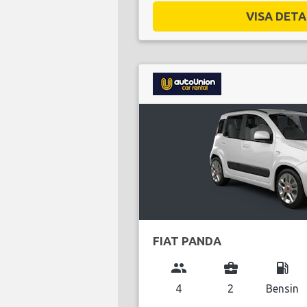
VISA DETAL
FIAT PANDA
group
business_center
local_gas_station
4
2
Bensin