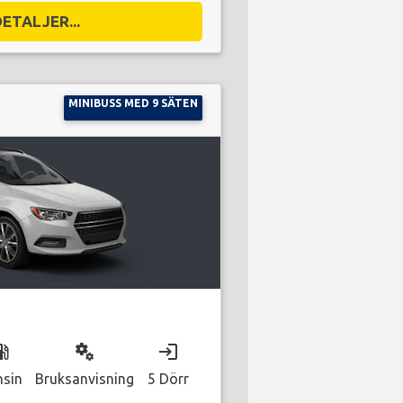
DETALJER...
MINIBUSS MED 9 SÄTEN
as_station
miscellaneous_services
login
nsin
Bruksanvisning
5 Dörr