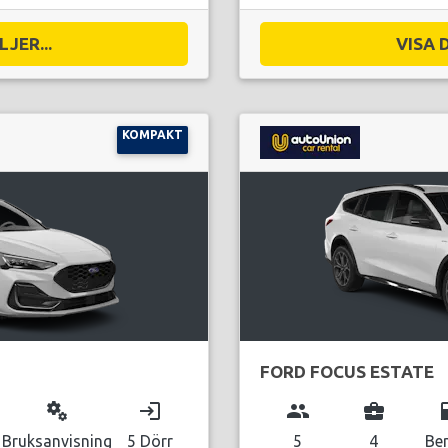
JER...
VISA 
KOMPAKT
FORD FOCUS ESTATE
miscellaneous_services
login
group
business_center
local_g
Bruksanvisning
5 Dörr
5
4
Be