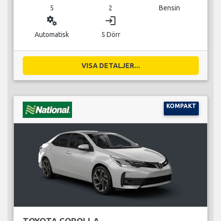
5
2
Bensin
miscellaneous_services
login
Automatisk
5 Dörr
VISA DETALJER...
KOMPAKT
TOYOTA COROLLA