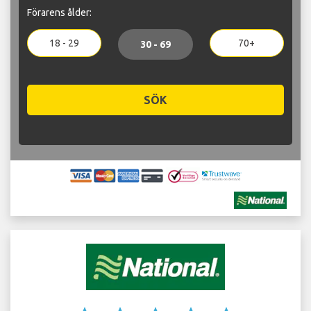
Förarens ålder:
18 - 29
70+
30 - 69
SÖK