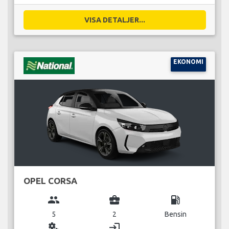
VISA DETALJER...
EKONOMI
OPEL CORSA
group
business_center
local_gas_station
5
2
Bensin
miscellaneous_services
login