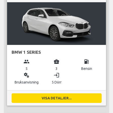
BMW 1 SERIES
group
business_center
local_gas_station
5
3
Bensin
miscellaneous_services
login
Bruksanvisning
5 Dörr
VISA DETALJER...