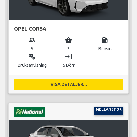
OPEL CORSA
group
business_center
local_gas_station
5
2
Bensin
miscellaneous_services
login
Bruksanvisning
5 Dörr
VISA DETALJER...
MELLANSTOR