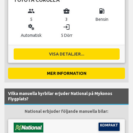
group
business_center
local_gas_station
5
3
Bensin
miscellaneous_services
login
Automatisk
5 Dörr
VISA DETALJER...
MER INFORMATION
Vilka manuella hyrbilar erjuder National på Mykonos
Flygplats?
National erbjuder följande manuella bilar:
KOMPAKT