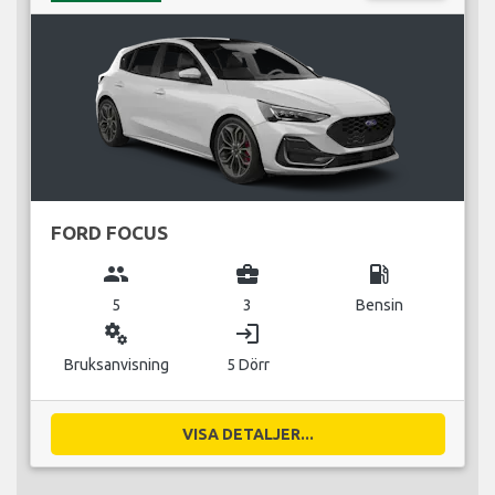
FORD FOCUS
group
business_center
local_gas_station
5
3
Bensin
miscellaneous_services
login
Bruksanvisning
5 Dörr
VISA DETALJER...