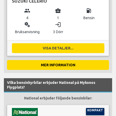
SUZUKI CELERIO
group
business_center
local_gas_station
4
1
Bensin
miscellaneous_services
login
Bruksanvisning
3 Dörr
VISA DETALJER...
MER INFORMATION
Vilka bensinhyrbilar erbjuder National på Mykonos
Flygplats?
National erbjuder följande bensinbilar:
KOMPAKT