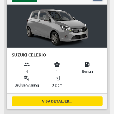
SUZUKI CELERIO
group
business_center
local_gas_station
4
1
Bensin
miscellaneous_services
login
Bruksanvisning
3 Dörr
VISA DETALJER...