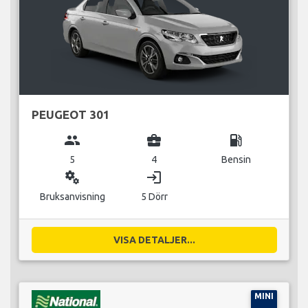
PEUGEOT 301
group
business_center
local_gas_station
5
4
Bensin
miscellaneous_services
login
Bruksanvisning
5 Dörr
VISA DETALJER...
MINI