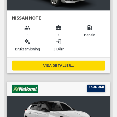
NISSAN NOTE
group
business_center
local_gas_station
5
3
Bensin
miscellaneous_services
login
Bruksanvisning
3 Dörr
VISA DETALJER...
EKONOMI