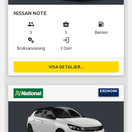
NISSAN NOTE
group
business_center
local_gas_station
5
3
Bensin
miscellaneous_services
login
Bruksanvisning
3 Dörr
VISA DETALJER...
EKONOMI