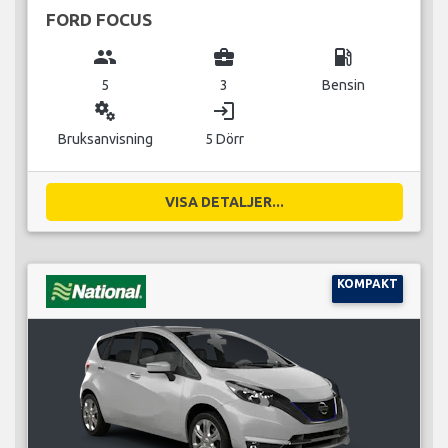
FORD FOCUS
group
business_center
local_gas_station
5
3
Bensin
miscellaneous_services
login
Bruksanvisning
5 Dörr
VISA DETALJER...
KOMPAKT