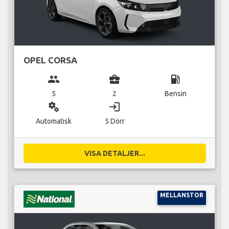
OPEL CORSA
group
business_center
local_gas_station
5
2
Bensin
miscellaneous_services
login
Automatisk
5 Dörr
VISA DETALJER...
MELLANSTOR