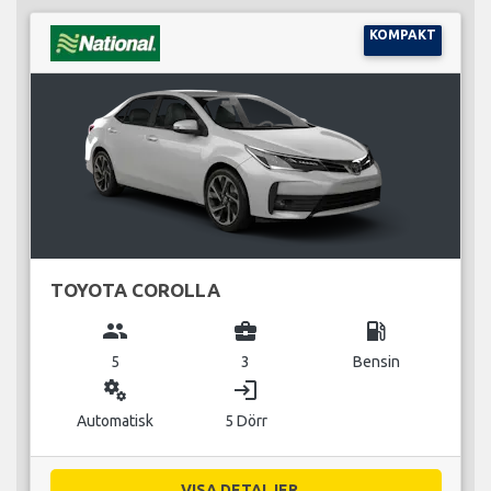
KOMPAKT
TOYOTA COROLLA
group
business_center
local_gas_station
5
3
Bensin
miscellaneous_services
login
Automatisk
5 Dörr
VISA DETALJER...