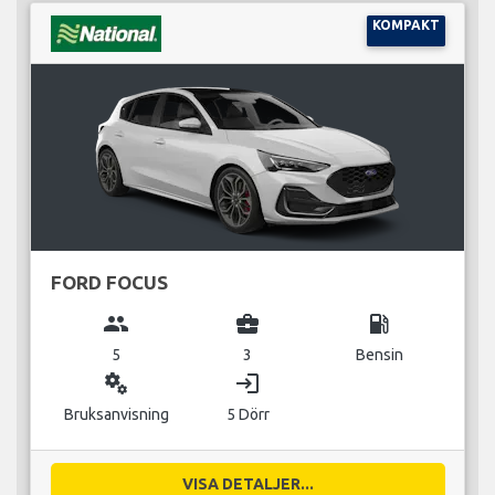
KOMPAKT
FORD FOCUS
group
business_center
local_gas_station
5
3
Bensin
miscellaneous_services
login
Bruksanvisning
5 Dörr
VISA DETALJER...