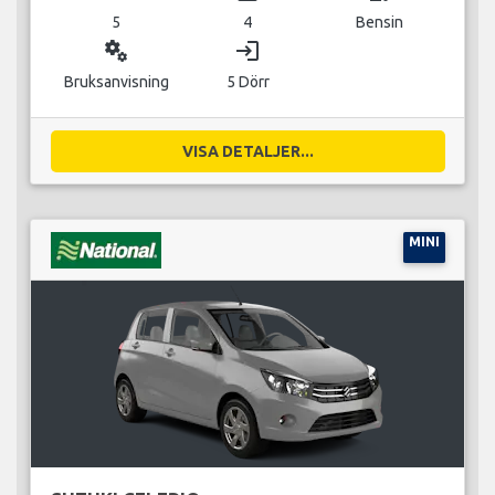
5
4
Bensin
miscellaneous_services
login
Bruksanvisning
5 Dörr
VISA DETALJER...
MINI