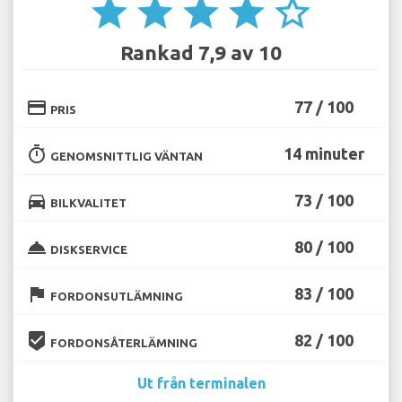
star
star
star
star
star_border
Rankad 7,9 av 10
credit_card
77 / 100
PRIS
timer
14 minuter
GENOMSNITTLIG VÄNTAN
directions_car
73 / 100
BILKVALITET
room_service
80 / 100
DISKSERVICE
flag
83 / 100
FORDONSUTLÄMNING
beenhere
82 / 100
FORDONSÅTERLÄMNING
Ut från terminalen