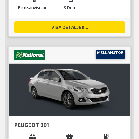
Bruksanvisning
5 Dörr
VISA DETALJER...
MELLANSTOR
PEUGEOT 301
group
business_center
local_gas_station