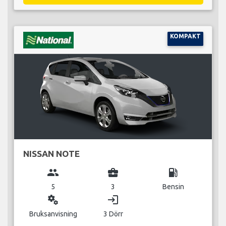
KOMPAKT
NISSAN NOTE
group
business_center
local_gas_station
5
3
Bensin
miscellaneous_services
login
Bruksanvisning
3 Dörr