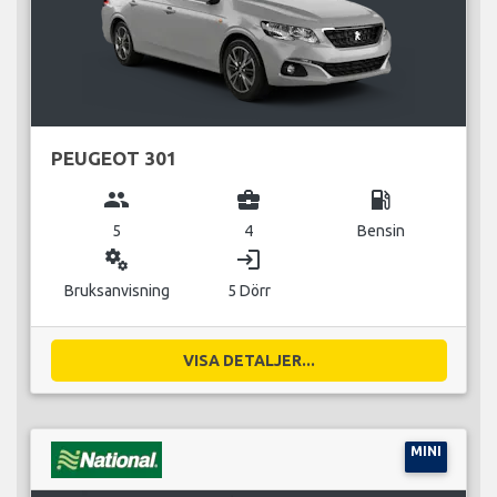
PEUGEOT 301
group
business_center
local_gas_station
5
4
Bensin
miscellaneous_services
login
Bruksanvisning
5 Dörr
VISA DETALJER...
MINI