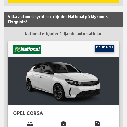
Vilka automathyrbilar erbjuder National på Mykonos
Flygplats?
National erbjuder följande automatbilar:
EKONOMI
OPEL CORSA
group
business_center
local_gas_station