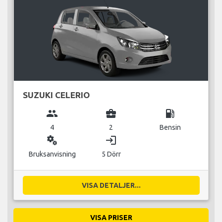
SUZUKI CELERIO
group
business_center
local_gas_station
4
2
Bensin
miscellaneous_services
login
Bruksanvisning
5 Dörr
VISA DETALJER...
VISA PRISER