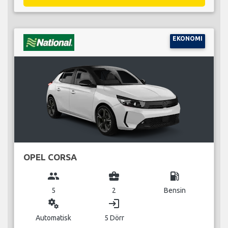
EKONOMI
OPEL CORSA
group
business_center
local_gas_station
5
2
Bensin
miscellaneous_services
login
Automatisk
5 Dörr