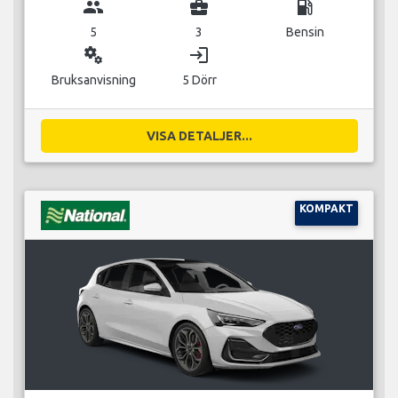
group
business_center
local_gas_station
5
3
Bensin
miscellaneous_services
login
Bruksanvisning
5 Dörr
VISA DETALJER...
KOMPAKT