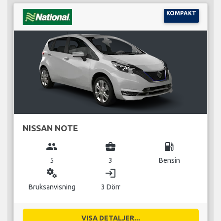
KOMPAKT
NISSAN NOTE
group
business_center
local_gas_station
5
3
Bensin
miscellaneous_services
login
Bruksanvisning
3 Dörr
VISA DETALJER...