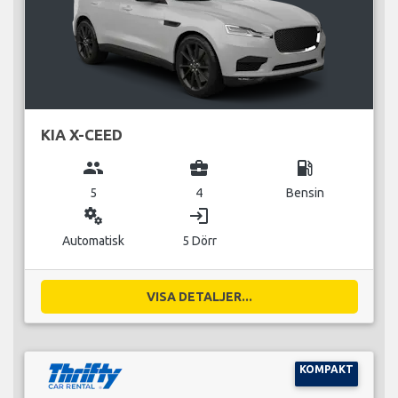
KIA X-CEED
group
business_center
local_gas_station
5
4
Bensin
miscellaneous_services
login
Automatisk
5 Dörr
VISA DETALJER...
KOMPAKT