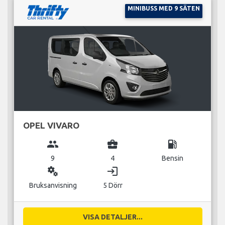
MINIBUSS MED 9 SÄTEN
OPEL VIVARO
group
business_center
local_gas_station
9
4
Bensin
miscellaneous_services
login
Bruksanvisning
5 Dörr
VISA DETALJER...