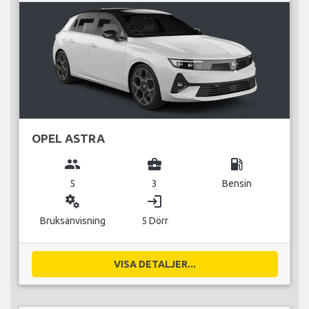
OPEL ASTRA
group
business_center
local_gas_station
5
3
Bensin
miscellaneous_services
login
Bruksanvisning
5 Dörr
VISA DETALJER...