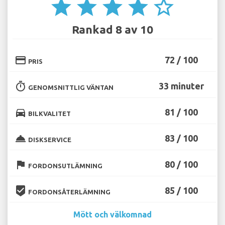
star
star
star
star
star_border
Rankad 8 av 10
credit_card
72 / 100
PRIS
timer
33 minuter
GENOMSNITTLIG VÄNTAN
directions_car
81 / 100
BILKVALITET
room_service
83 / 100
DISKSERVICE
flag
80 / 100
FORDONSUTLÄMNING
beenhere
85 / 100
FORDONSÅTERLÄMNING
Mött och välkomnad