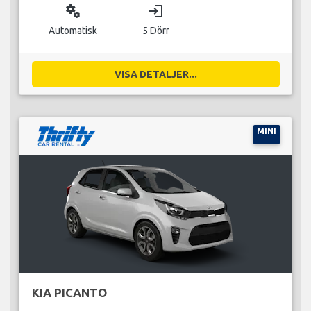
miscellaneous_services
login
Automatisk
5 Dörr
VISA DETALJER...
MINI
KIA PICANTO