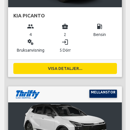
KIA PICANTO
group
business_center
local_gas_station
4
2
Bensin
miscellaneous_services
login
Bruksanvisning
5 Dörr
VISA DETALJER...
MELLANSTOR