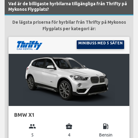
Vad är de billigaste hyrbilarna tillgängliga från Thrifty på
Mykonos Flygplats?
De lägsta priserna för hyrbilar från Thrifty på Mykonos
Flygplats per kategori är:
MINIBUSS MED 5 SÄTEN
BMW X1
group
business_center
local_gas_station
5
4
Bensin