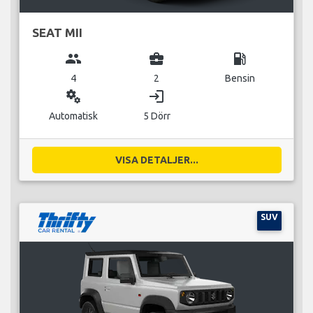
SEAT MII
group
business_center
local_gas_station
4
2
Bensin
miscellaneous_services
login
Automatisk
5 Dörr
VISA DETALJER...
SUV