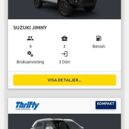
SUZUKI JIMNY
group
business_center
local_gas_station
4
3
Bensin
miscellaneous_services
login
Bruksanvisning
3 Dörr
VISA DETALJER...
KOMPAKT