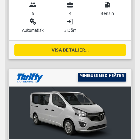
group
business_center
local_gas_station
5
4
Bensin
miscellaneous_services
login
Automatisk
5 Dörr
VISA DETALJER...
MINIBUSS MED 9 SÄTEN