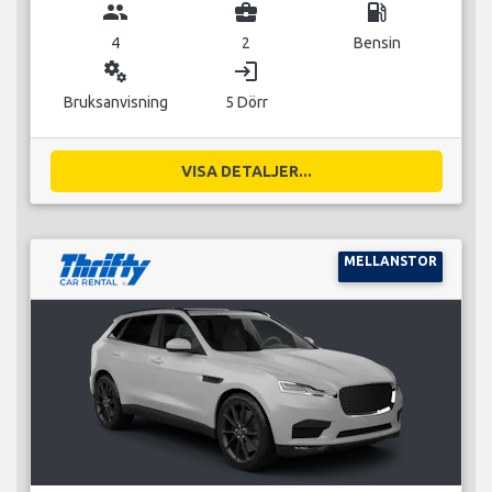
group
business_center
local_gas_station
4
2
Bensin
miscellaneous_services
login
Bruksanvisning
5 Dörr
VISA DETALJER...
MELLANSTOR