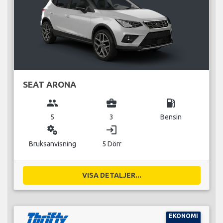
SEAT ARONA
group
business_center
local_gas_station
5
3
Bensin
miscellaneous_services
login
Bruksanvisning
5 Dörr
VISA DETALJER...
EKONOMI