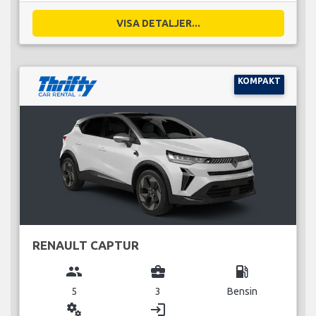
VISA DETALJER...
KOMPAKT
RENAULT CAPTUR
group
business_center
local_gas_station
5
3
Bensin
miscellaneous_services
login