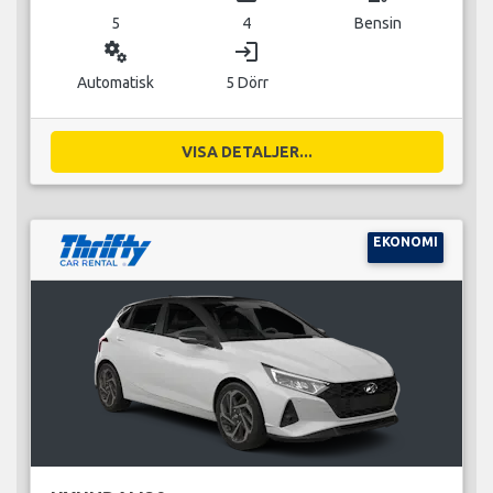
5
4
Bensin
miscellaneous_services
login
Automatisk
5 Dörr
VISA DETALJER...
EKONOMI