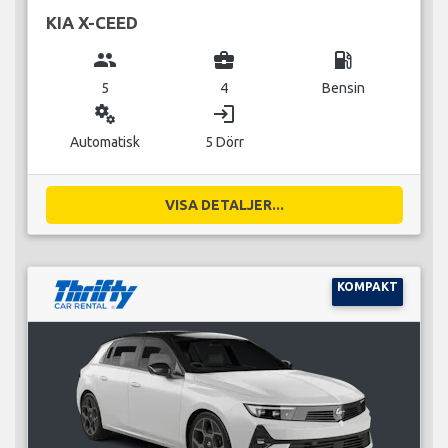
KIA X-CEED
group
business_center
local_gas_station
5
4
Bensin
miscellaneous_services
login
Automatisk
5 Dörr
VISA DETALJER...
KOMPAKT