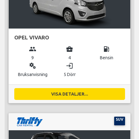
OPEL VIVARO
group
business_center
local_gas_station
9
4
Bensin
miscellaneous_services
login
Bruksanvisning
5 Dörr
VISA DETALJER...
SUV