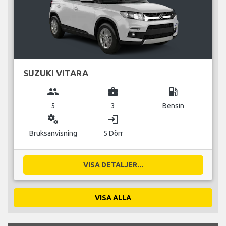
SUZUKI VITARA
group
business_center
local_gas_station
5
3
Bensin
miscellaneous_services
login
Bruksanvisning
5 Dörr
VISA DETALJER...
VISA ALLA