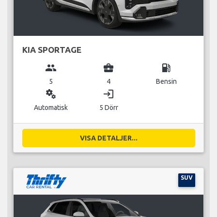
KIA SPORTAGE
group
business_center
local_gas_station
5
4
Bensin
miscellaneous_services
login
Automatisk
5 Dörr
VISA DETALJER...
SUV