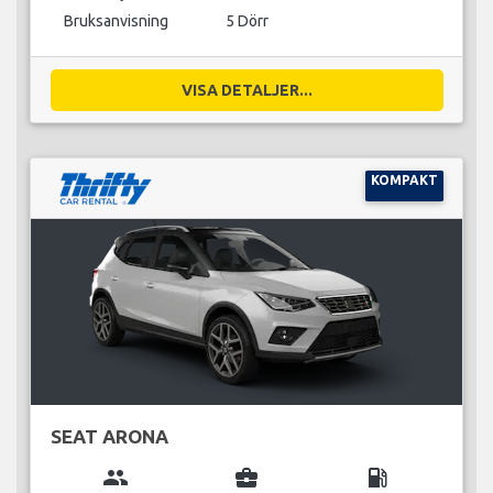
Bruksanvisning
5 Dörr
VISA DETALJER...
KOMPAKT
SEAT ARONA
group
business_center
local_gas_station