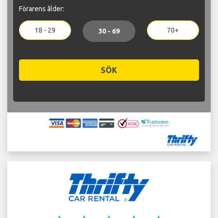
Förarens ålder:
18 - 29
70+
30 - 69
SÖK