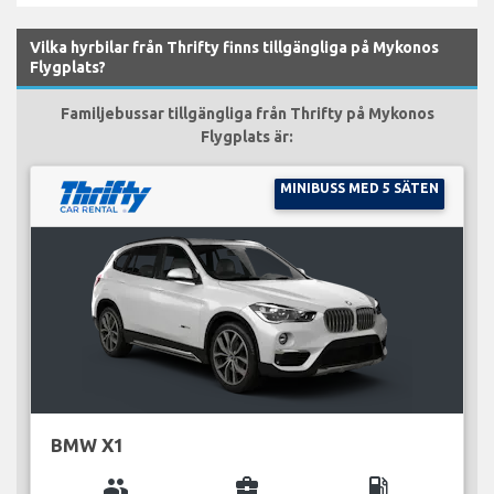
Vilka hyrbilar från Thrifty finns tillgängliga på Mykonos
Flygplats?
Familjebussar tillgängliga från Thrifty på Mykonos
Flygplats är:
MINIBUSS MED 5 SÄTEN
BMW X1
group
business_center
local_gas_station