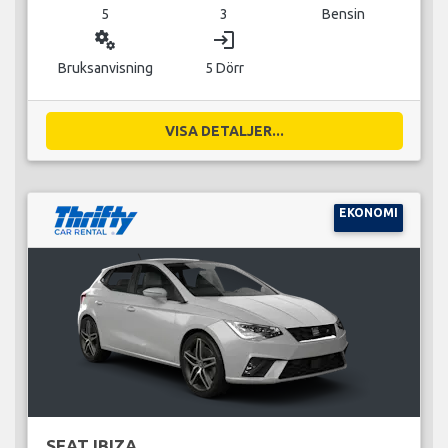
5
3
Bensin
miscellaneous_services
login
Bruksanvisning
5 Dörr
VISA DETALJER...
EKONOMI
SEAT IBIZA