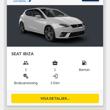
SEAT IBIZA
group
business_center
local_gas_station
5
2
Bensin
miscellaneous_services
login
Bruksanvisning
5 Dörr
VISA DETALJER...