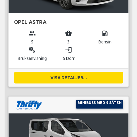
OPEL ASTRA
group
business_center
local_gas_station
5
3
Bensin
miscellaneous_services
login
Bruksanvisning
5 Dörr
VISA DETALJER...
MINIBUSS MED 9 SÄTEN