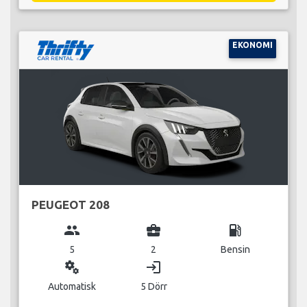
EKONOMI
PEUGEOT 208
group
business_center
local_gas_station
5
2
Bensin
miscellaneous_services
login
Automatisk
5 Dörr