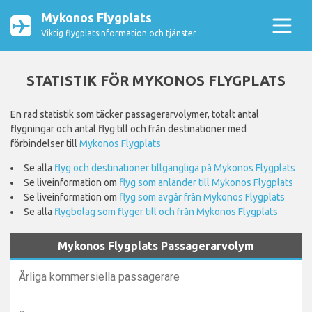
Mykonos Flygplats
Viktig flygplatsinformation och tjänster
STATISTIK FÖR MYKONOS FLYGPLATS
En rad statistik som täcker passagerarvolymer, totalt antal
flygningar och antal flyg till och från destinationer med
förbindelser till
Mykonos Flygplats
Se alla
flyg och destinationer tillgängliga på Mykonos Flygplats
Se liveinformation om
flyg som anländer till Mykonos Flygplats
Se liveinformation om
flyg som avgår från Mykonos Flygplats
Se alla
flygbolag som flyger till och från Mykonos Flygplats
Mykonos Flygplats Passagerarvolym
Årliga kommersiella passagerare