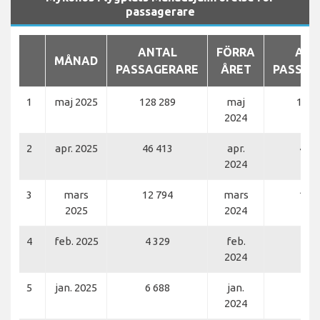
passagerare
ANTAL
FÖRRA
ANT
MÅNAD
PASSAGERARE
ÅRET
PASSAG
1
maj 2025
128 289
maj
126 
2024
2
apr. 2025
46 413
apr.
45 9
2024
3
mars
12 794
mars
14 4
2025
2024
4
feb. 2025
4 329
feb.
9 2
2024
5
jan. 2025
6 688
jan.
7 8
2024