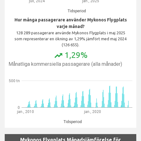
juli, 2024
jan., 2025
Tidsperiod
Hur många passagerare använder Mykonos Flygplats
varje månad?
128 289 passagerare använde Mykonos Flygplats i maj 2025
som representerar en ökning av 1,29% jämfört med maj 2024
(126 655).
1,29%
trending_up
Månatliga kommersiella passagerare (alla månader)
500 tn
0
jan., 2010
jan., 2020
Tidsperiod
Mykonos Flygplats Månadsjämförelse för