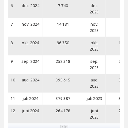
6
dec. 2024
7 740
dec.
8 0
2023
7
nov. 2024
14 181
nov.
13 8
2023
8
okt. 2024
96 350
okt.
106 
2023
9
sep. 2024
252 318
sep.
271 
2023
10
aug. 2024
395 615
aug.
393 
2023
11
juli 2024
379 387
juli 2023
394 
12
juni 2024
264 178
juni
269 
2023