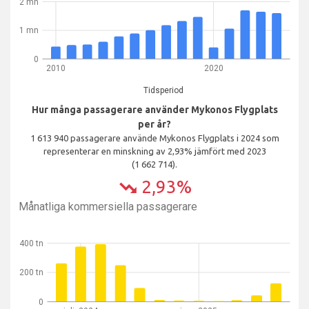
2 mn
1 mn
0
2010
2020
Tidsperiod
Hur många passagerare använder Mykonos Flygplats
per år?
1 613 940 passagerare använde Mykonos Flygplats i 2024 som
representerar en minskning av 2,93% jämfört med 2023
(1 662 714).
2,93%
trending_down
Månatliga kommersiella passagerare
400 tn
200 tn
0