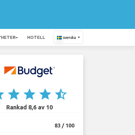
YHETER
HOTELL
svenska
ar
star
star
star
star_half
Rankad 8,6 av 10
83 / 100