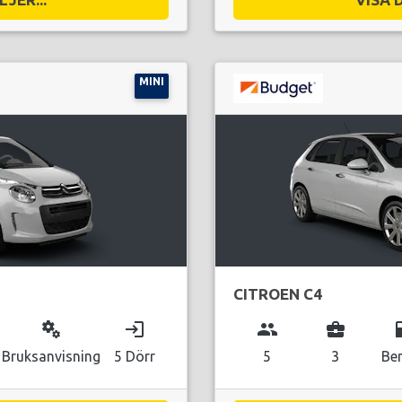
MINI
CITROEN C4
miscellaneous_services
login
group
business_center
local_g
Bruksanvisning
5 Dörr
5
3
Be