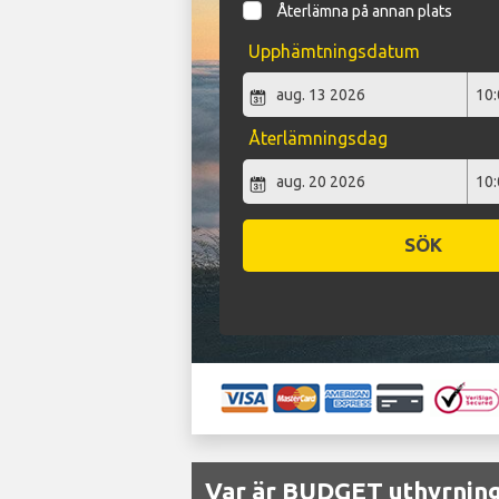
Återlämna på annan plats
Upphämtningsdatum
Återlämningsdag
SÖK
Var är BUDGET uthyrning