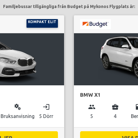
Familjebussar tillgängliga från Budget på Mykonos Flygplats är:
KOMPAKT ELIT
BMW X1
miscellaneous_services
login
group
business_center
local_g
Bruksanvisning
5 Dörr
5
4
Be
JER...
VISA 