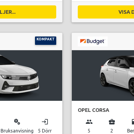
JER...
VISA 
KOMPAKT
OPEL CORSA
miscellaneous_services
login
group
business_center
local_g
Bruksanvisning
5 Dörr
5
2
Be