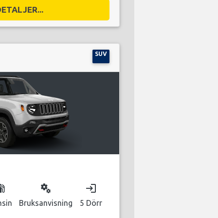
DETALJER...
SUV
as_station
miscellaneous_services
login
nsin
Bruksanvisning
5 Dörr