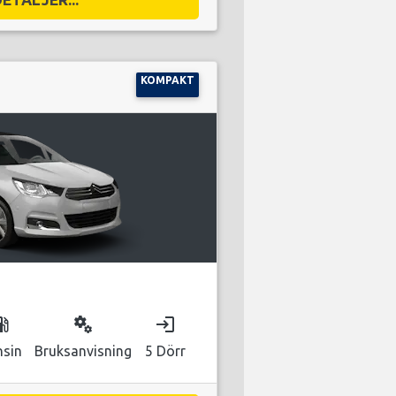
KOMPAKT
as_station
miscellaneous_services
login
nsin
Bruksanvisning
5 Dörr