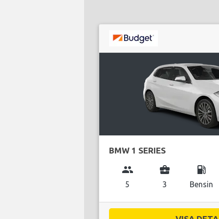
BMW 1 SERIES
group
business_center
local_gas_station
5
3
Bensin
VISA DETAL