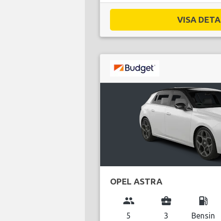
VISA DETAL
OPEL ASTRA
group
business_center
local_gas_station
5
3
Bensin