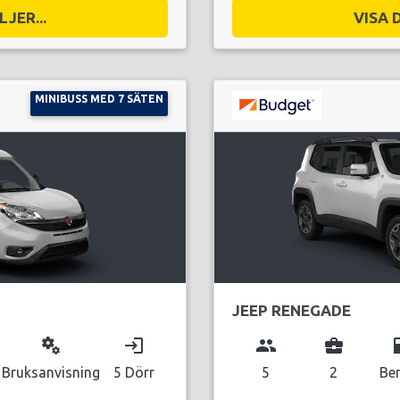
JER...
VISA 
MINIBUSS MED 7 SÄTEN
JEEP RENEGADE
miscellaneous_services
login
group
business_center
local_g
Bruksanvisning
5 Dörr
5
2
Be