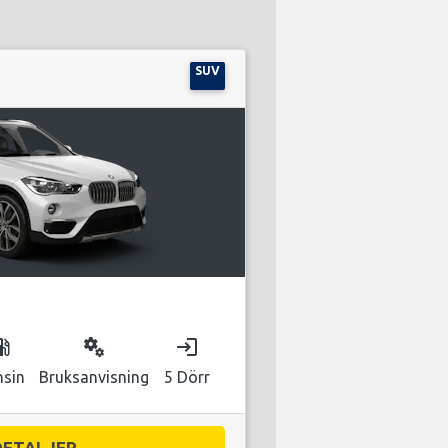
SUV
as_station
miscellaneous_services
login
nsin
Bruksanvisning
5 Dörr
DETALJER...