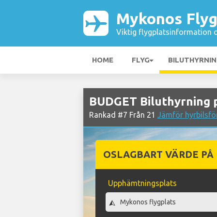
Mykonos Flyg
Viktig flygplatsinformation 
HOME
FLYG
BILUTHYRNI
BUDGET Biluthyrning 
Rankad #7 Från 21
Jämför hyrbilsfö
OSLAGBART VÄRDE PÅ
Upphämtningsplats