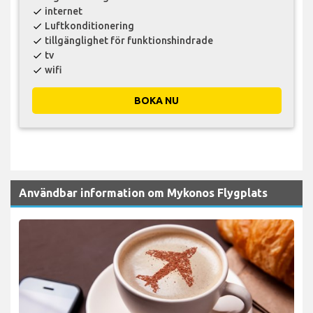
internet
check
Luftkonditionering
check
tillgänglighet för funktionshindrade
check
tv
check
wifi
check
BOKA NU
Användbar information om Mykonos Flygplats