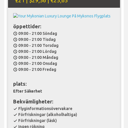
£21 | $29,56 | €25,65
öppettider:
09:00 - 21:00 Söndag
schedule
09:00 - 21:00 Tisdag
schedule
09:00 - 21:00 Torsdag
schedule
09:00 - 21:00 Lördag
schedule
09:00 - 21:00 Måndag
schedule
09:00 - 21:00 Onsdag
schedule
09:00 - 21:00 Fredag
schedule
plats:
Efter Säkerhet
Bekvämligheter:
Flyginformationsövervakare
check
Förfriskningar (alkoholhaltiga)
check
Förfriskningar (läsk)
check
Ingen rökning
check