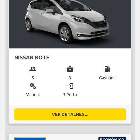
NISSAN NOTE
group
business_center
local_gas_station
5
3
Gasolina
miscellaneous_services
login
Manual
3 Porta
VER DETALHES...
ECONÓMICO