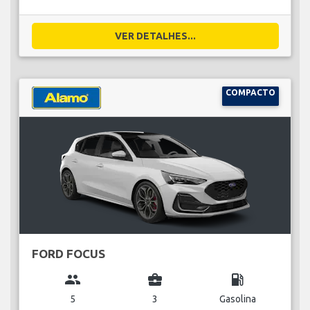
VER DETALHES...
COMPACTO
FORD FOCUS
group
business_center
local_gas_station
5
3
Gasolina