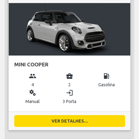
MINI COOPER
group
business_center
local_gas_station
4
2
Gasolina
miscellaneous_services
login
Manual
3 Porta
VER DETALHES...