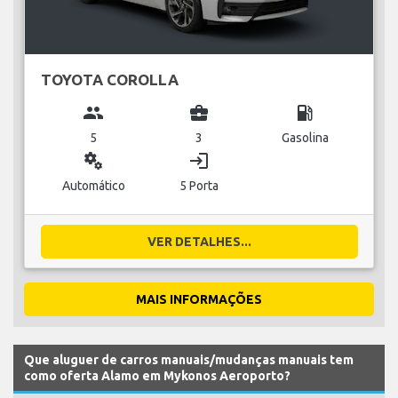
TOYOTA COROLLA
group
business_center
local_gas_station
5
3
Gasolina
miscellaneous_services
login
Automático
5 Porta
VER DETALHES...
MAIS INFORMAÇÕES
Que aluguer de carros manuais/mudanças manuais tem
como oferta Alamo em Mykonos Aeroporto?