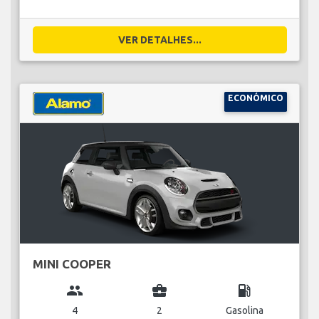
VER DETALHES...
ECONÓMICO
MINI COOPER
group
business_center
local_gas_station
4
2
Gasolina