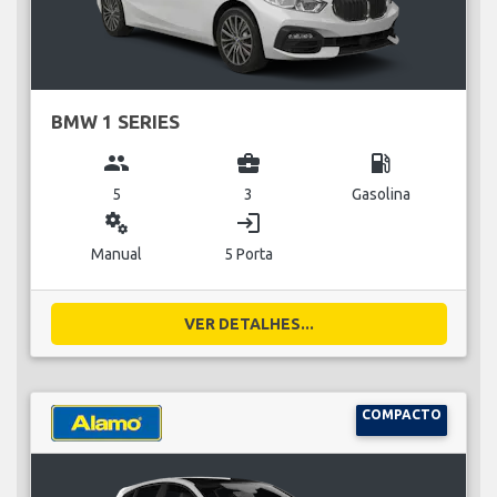
BMW 1 SERIES
group
business_center
local_gas_station
5
3
Gasolina
miscellaneous_services
login
Manual
5 Porta
VER DETALHES...
COMPACTO