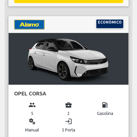
ECONÓMICO
OPEL CORSA
group
business_center
local_gas_station
5
2
Gasolina
miscellaneous_services
login
Manual
5 Porta