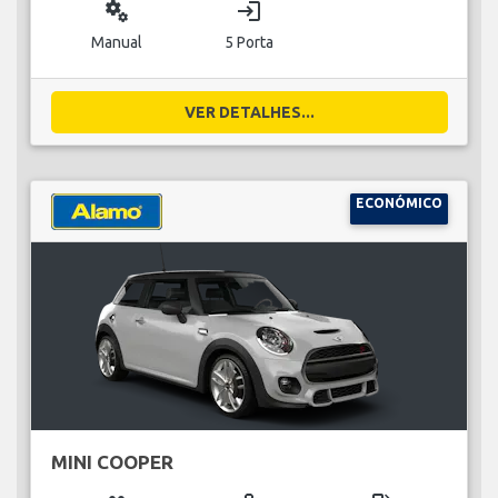
miscellaneous_services
login
Manual
5 Porta
VER DETALHES...
ECONÓMICO
MINI COOPER