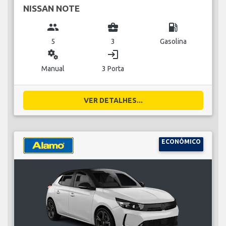
NISSAN NOTE
group
business_center
local_gas_station
5
3
Gasolina
miscellaneous_services
login
Manual
3 Porta
VER DETALHES...
ECONÓMICO