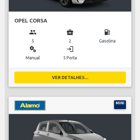
OPEL CORSA
group
business_center
local_gas_station
5
2
Gasolina
miscellaneous_services
login
Manual
5 Porta
VER DETALHES...
MINI