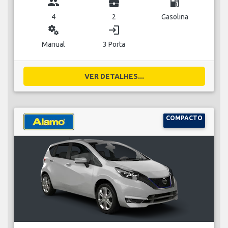
group
business_center
local_gas_station
4
2
Gasolina
miscellaneous_services
login
Manual
3 Porta
VER DETALHES...
COMPACTO