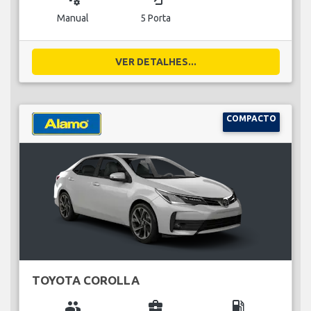
Manual
5 Porta
VER DETALHES...
COMPACTO
TOYOTA COROLLA
group
business_center
local_gas_station