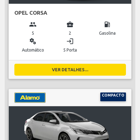
OPEL CORSA
group
business_center
local_gas_station
5
2
Gasolina
miscellaneous_services
login
Automático
5 Porta
VER DETALHES...
COMPACTO