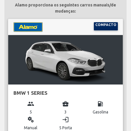
Alamo proporciona os seguintes carros manuais/de
mudanças:
COMPACTO
BMW 1 SERIES
group
business_center
local_gas_station
5
3
Gasolina
miscellaneous_services
login
Manual
5 Porta