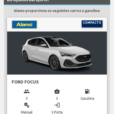
Alamo proporciona os seguintes carros a gasolina:
COMPACTO
FORD FOCUS
group
business_center
local_gas_station
5
3
Gasolina
miscellaneous_services
login
Manual
5 Porta