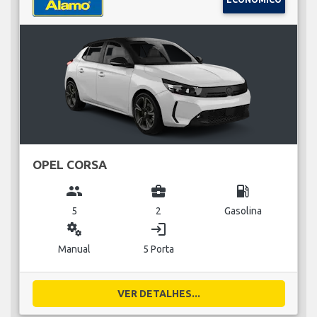
OPEL CORSA
group
business_center
local_gas_station
5
2
Gasolina
miscellaneous_services
login
Manual
5 Porta
VER DETALHES...