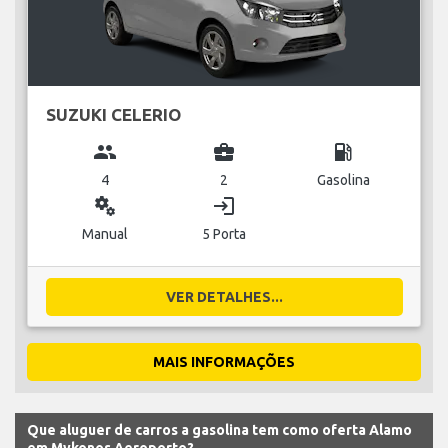
SUZUKI CELERIO
group
business_center
local_gas_station
4
2
Gasolina
miscellaneous_services
login
Manual
5 Porta
VER DETALHES...
MAIS INFORMAÇÕES
Que aluguer de carros a gasolina tem como oferta Alamo
em Mykonos Aeroporto?