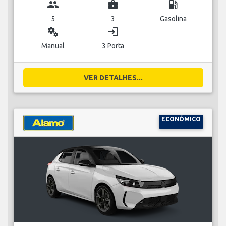
group
business_center
local_gas_station
5
3
Gasolina
miscellaneous_services
login
Manual
3 Porta
VER DETALHES...
ECONÓMICO