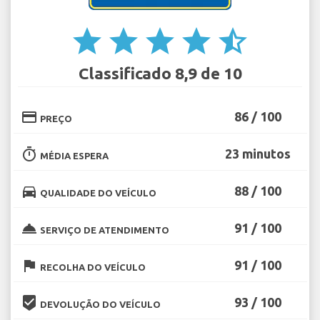
star
star
star
star
star_half
Classificado 8,9 de 10
credit_card
86 / 100
PREÇO
timer
23 minutos
MÉDIA ESPERA
directions_car
88 / 100
QUALIDADE DO VEÍCULO
room_service
91 / 100
SERVIÇO DE ATENDIMENTO
flag
91 / 100
RECOLHA DO VEÍCULO
beenhere
93 / 100
DEVOLUÇÃO DO VEÍCULO