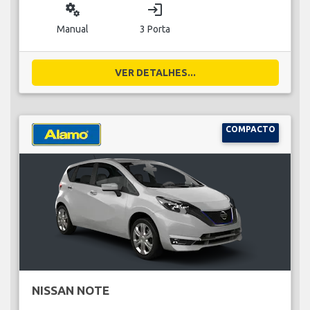
miscellaneous_services
login
Manual
3 Porta
VER DETALHES...
COMPACTO
NISSAN NOTE