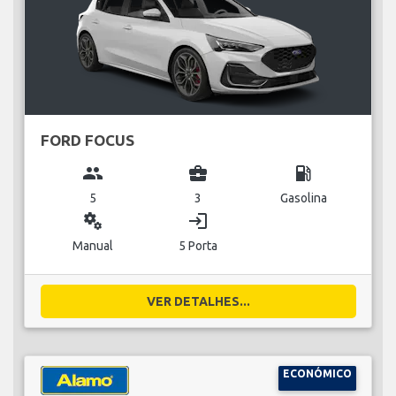
FORD FOCUS
group
business_center
local_gas_station
5
3
Gasolina
miscellaneous_services
login
Manual
5 Porta
VER DETALHES...
ECONÓMICO