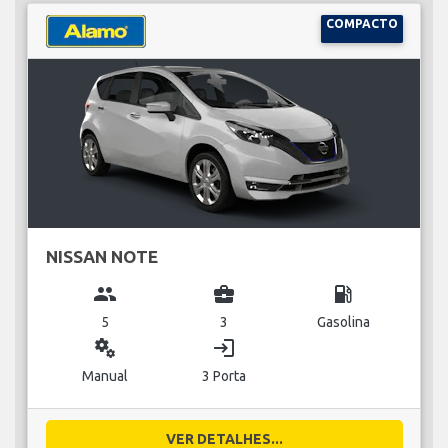
COMPACTO
NISSAN NOTE
group
business_center
local_gas_station
5
3
Gasolina
miscellaneous_services
login
Manual
3 Porta
VER DETALHES...