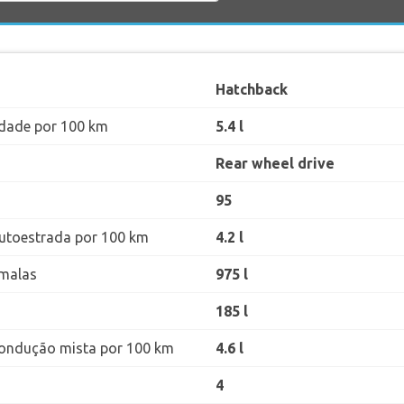
Hatchback
dade por 100 km
5.4 l
Rear wheel drive
95
utoestrada por 100 km
4.2 l
malas
975 l
185 l
ondução mista por 100 km
4.6 l
4