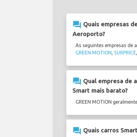
question_answer
Quais empresas de
Aeroporto?
As seguintes empresas de 
GREEN MOTION
,
SURPRICE
question_answer
Qual empresa de al
Smart mais barato?
GREEN MOTION geralmente
question_answer
Quais carros Smart