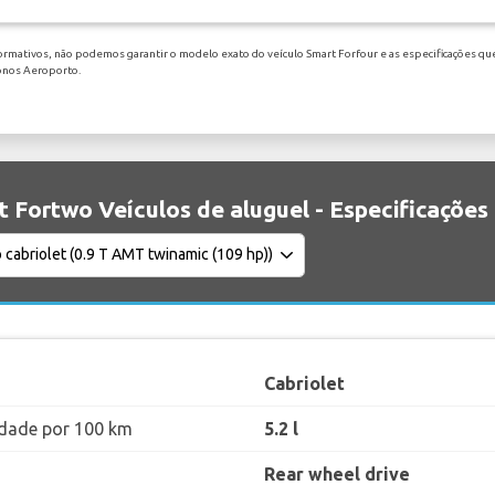
ormativos, não podemos garantir o modelo exato do veículo Smart Forfour e as especificações que
konos Aeroporto.
 Fortwo Veículos de aluguel - Especificações
Cabriolet
dade por 100 km
5.2 l
Rear wheel drive