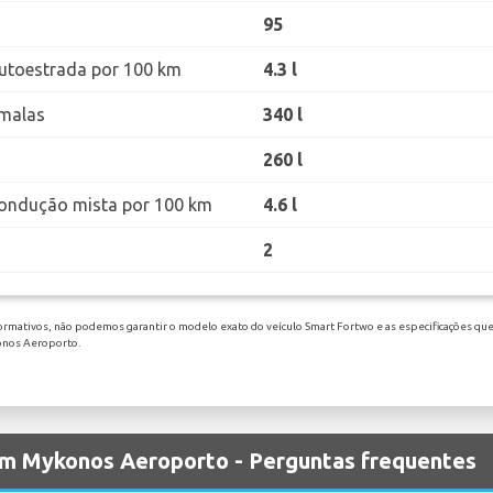
95
utoestrada por 100 km
4.3 l
malas
340 l
260 l
ondução mista por 100 km
4.6 l
2
ormativos, não podemos garantir o modelo exato do veículo Smart Fortwo e as especificações que 
konos Aeroporto.
em Mykonos Aeroporto - Perguntas frequentes