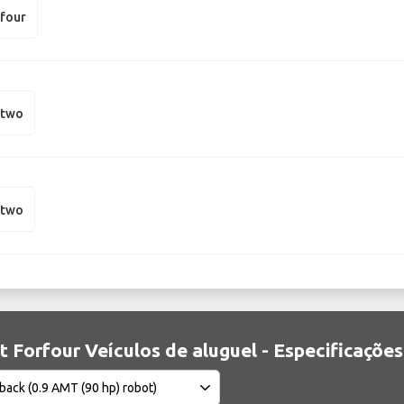
rfour
rtwo
rtwo
 Forfour Veículos de aluguel - Especificações