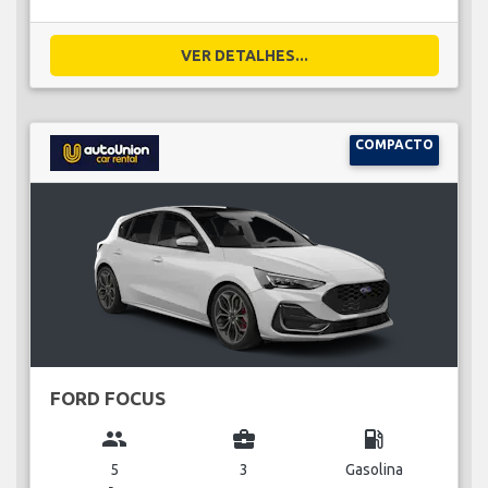
VER DETALHES...
COMPACTO
FORD FOCUS
group
business_center
local_gas_station
5
3
Gasolina