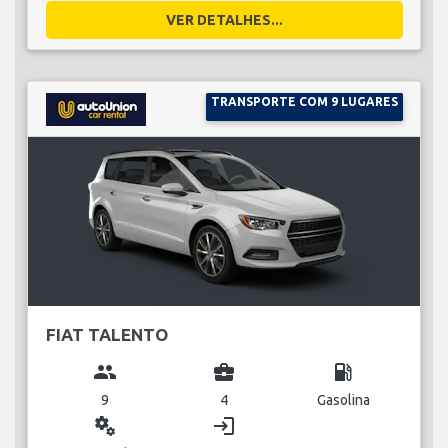
VER DETALHES...
TRANSPORTE COM 9 LUGARES
FIAT TALENTO
group
business_center
local_gas_station
9
4
Gasolina
miscellaneous_services
login