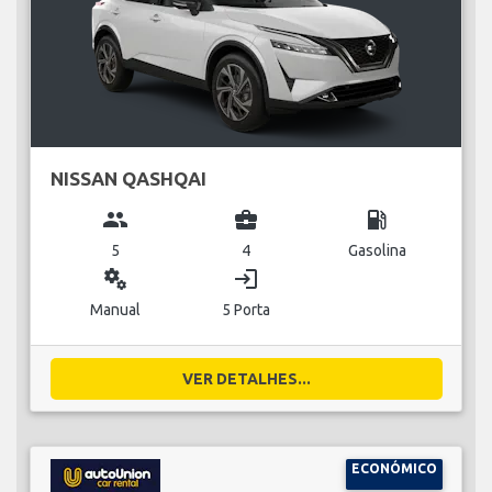
NISSAN QASHQAI
group
business_center
local_gas_station
5
4
Gasolina
miscellaneous_services
login
Manual
5 Porta
VER DETALHES...
ECONÓMICO