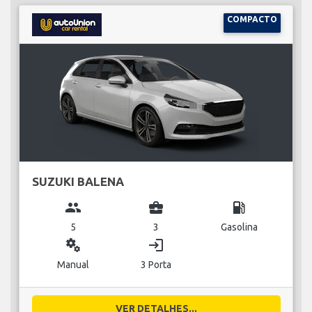
COMPACTO
SUZUKI BALENA
group
business_center
local_gas_station
5
3
Gasolina
miscellaneous_services
login
Manual
3 Porta
VER DETALHES...