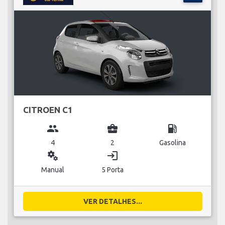
CITROEN C1
group
business_center
local_gas_station
4
2
Gasolina
miscellaneous_services
login
Manual
5 Porta
VER DETALHES...