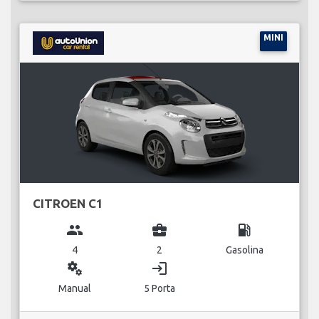
MINI
CITROEN C1
group
business_center
local_gas_station
4
2
Gasolina
miscellaneous_services
login
Manual
5 Porta