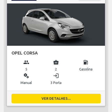
OPEL CORSA
group
business_center
local_gas_station
5
2
Gasolina
miscellaneous_services
login
Manual
3 Porta
VER DETALHES...