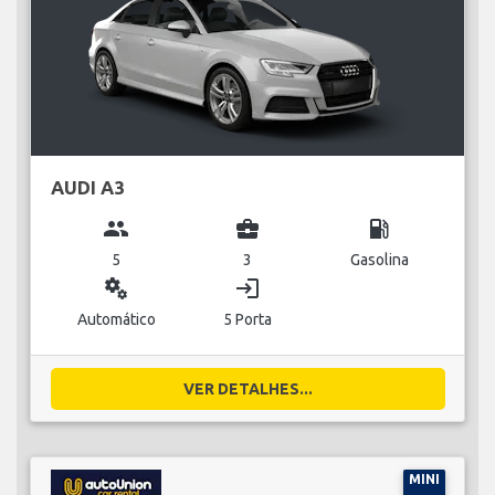
AUDI A3
group
business_center
local_gas_station
5
3
Gasolina
miscellaneous_services
login
Automático
5 Porta
VER DETALHES...
MINI