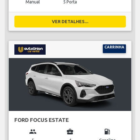
Manual
5 Porta
VER DETALHES...
CARRINHA
FORD FOCUS ESTATE
group
business_center
local_gas_station