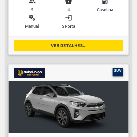
group
business_center
local_gas_station
5
4
Gasolina
miscellaneous_services
login
Manual
5 Porta
VER DETALHES...
SUV