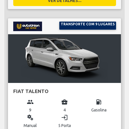
VER DETALHES...
TRANSPORTE COM 9 LUGARES
FIAT TALENTO
group
business_center
local_gas_station
9
4
Gasolina
miscellaneous_services
login
Manual
5 Porta