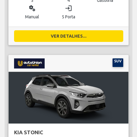
5
4
Gasolina
miscellaneous_services
login
Manual
5 Porta
VER DETALHES...
SUV
KIA STONIC