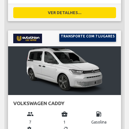
VER DETALHES...
TRANSPORTE COM 7 LUGARES
VOLKSWAGEN CADDY
group
business_center
local_gas_station
7
1
Gasolina