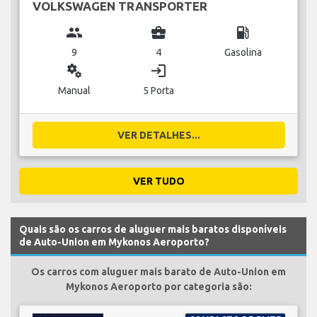
VOLKSWAGEN TRANSPORTER
group
business_center
local_gas_station
9
4
Gasolina
miscellaneous_services
login
Manual
5 Porta
VER DETALHES...
VER TUDO
Quais são os carros de aluguer mais baratos disponíveis
de Auto-Union em Mykonos Aeroporto?
Os carros com aluguer mais barato de Auto-Union em
Mykonos Aeroporto por categoria são: