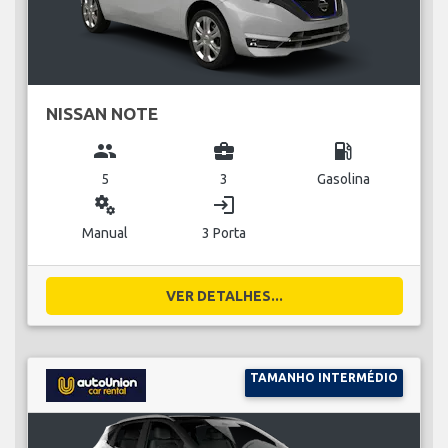
NISSAN NOTE
group
business_center
local_gas_station
5
3
Gasolina
miscellaneous_services
login
Manual
3 Porta
VER DETALHES...
TAMANHO INTERMÉDIO