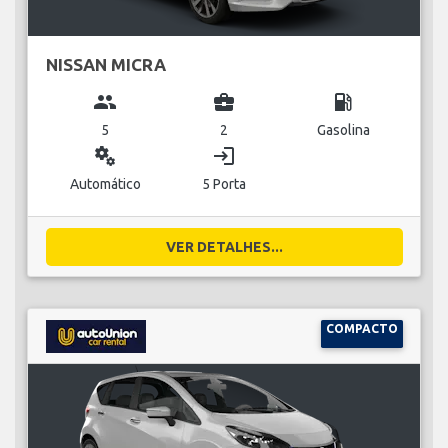
NISSAN MICRA
group
business_center
local_gas_station
5
2
Gasolina
miscellaneous_services
login
Automático
5 Porta
VER DETALHES...
COMPACTO