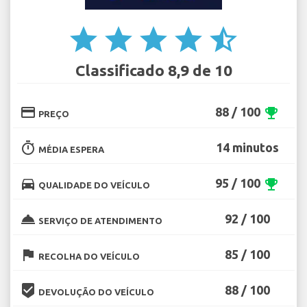
star
star
star
star
star_half
Classificado 8,9 de 10
credit_card
88 / 100
emoji_events
PREÇO
timer
14 minutos
MÉDIA ESPERA
directions_car
95 / 100
emoji_events
QUALIDADE DO VEÍCULO
room_service
92 / 100
SERVIÇO DE ATENDIMENTO
flag
85 / 100
RECOLHA DO VEÍCULO
beenhere
88 / 100
DEVOLUÇÃO DO VEÍCULO