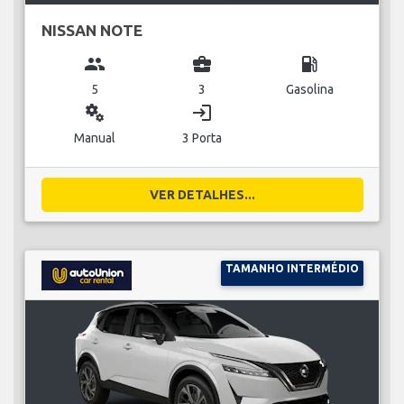
NISSAN NOTE
group
business_center
local_gas_station
5
3
Gasolina
miscellaneous_services
login
Manual
3 Porta
VER DETALHES...
TAMANHO INTERMÉDIO