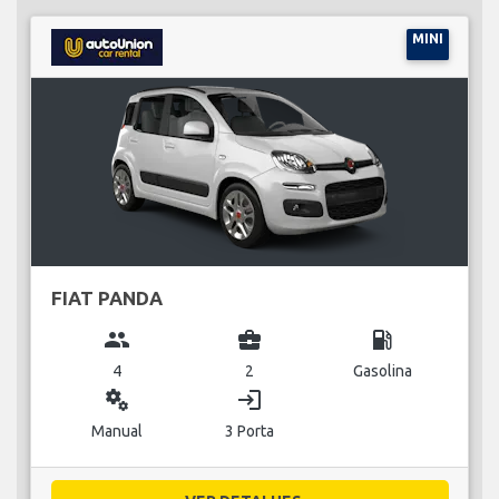
MINI
FIAT PANDA
group
business_center
local_gas_station
4
2
Gasolina
miscellaneous_services
login
Manual
3 Porta