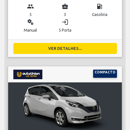
group
business_center
local_gas_station
5
3
Gasolina
miscellaneous_services
login
Manual
5 Porta
VER DETALHES...
COMPACTO