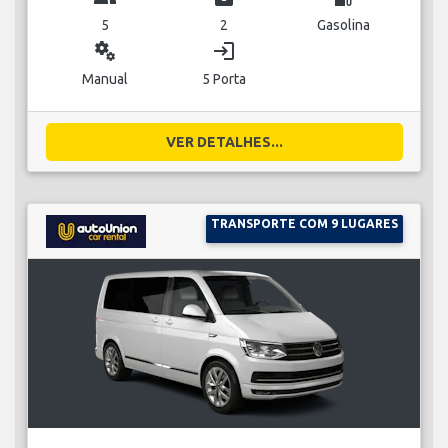
5
2
Gasolina
miscellaneous_services
login
Manual
5 Porta
VER DETALHES...
TRANSPORTE COM 9 LUGARES