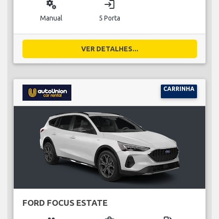
miscellaneous_services
login
Manual
5 Porta
VER DETALHES...
CARRINHA
FORD FOCUS ESTATE