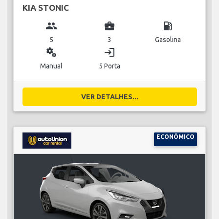
KIA STONIC
group
business_center
local_gas_station
5
3
Gasolina
miscellaneous_services
login
Manual
5 Porta
VER DETALHES...
ECONÓMICO