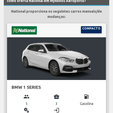
como oferta National em Mykonos Aeroporto?
National proporciona os seguintes carros manuais/de
mudanças:
COMPACTO
BMW 1 SERIES
group
business_center
local_gas_station
5
3
Gasolina
miscellaneous_services
login