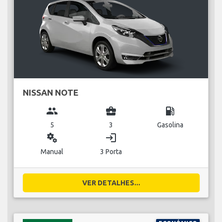
NISSAN NOTE
group
business_center
local_gas_station
5
3
Gasolina
miscellaneous_services
login
Manual
3 Porta
VER DETALHES...