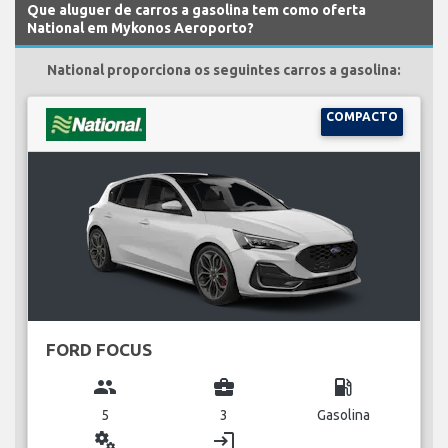
Que aluguer de carros a gasolina tem como oferta
National em Mykonos Aeroporto?
National proporciona os seguintes carros a gasolina:
COMPACTO
FORD FOCUS
group
business_center
local_gas_station
5
3
Gasolina
miscellaneous_services
login