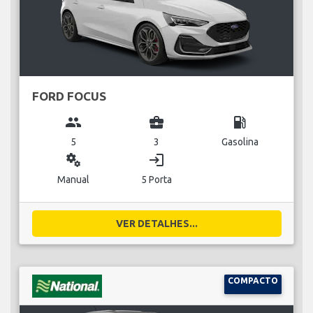
FORD FOCUS
group
business_center
local_gas_station
5
3
Gasolina
miscellaneous_services
login
Manual
5 Porta
VER DETALHES...
COMPACTO