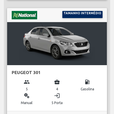
TAMANHO INTERMÉDIO
PEUGEOT 301
group
business_center
local_gas_station
5
4
Gasolina
miscellaneous_services
login
Manual
5 Porta