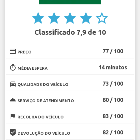
star
star
star
star
star_border
Classificado 7,9 de 10
credit_card
77 / 100
PREÇO
timer
14 minutos
MÉDIA ESPERA
directions_car
73 / 100
QUALIDADE DO VEÍCULO
room_service
80 / 100
SERVIÇO DE ATENDIMENTO
flag
83 / 100
RECOLHA DO VEÍCULO
beenhere
82 / 100
DEVOLUÇÃO DO VEÍCULO