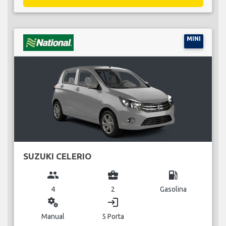
MINI
SUZUKI CELERIO
group
business_center
local_gas_station
4
2
Gasolina
miscellaneous_services
login
Manual
5 Porta