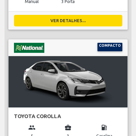
Manual
3 Porta
VER DETALHES...
COMPACTO
TOYOTA COROLLA
group
business_center
local_gas_station
5
3
Gasolina