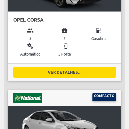
OPEL CORSA
group
business_center
local_gas_station
5
2
Gasolina
miscellaneous_services
login
Automático
5 Porta
VER DETALHES...
COMPACTO