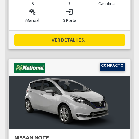
5
3
Gasolina
miscellaneous_services
login
Manual
5 Porta
VER DETALHES...
COMPACTO
NISSAN NOTE