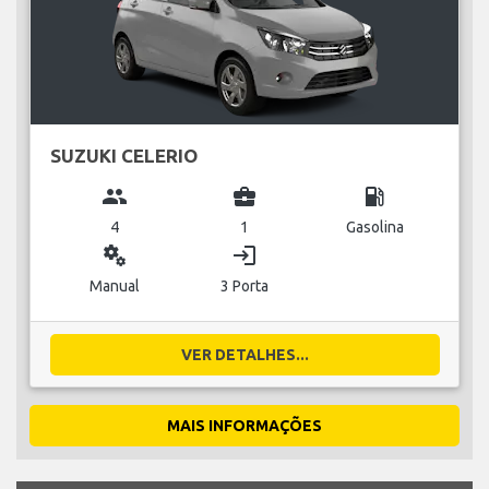
SUZUKI CELERIO
group
business_center
local_gas_station
4
1
Gasolina
miscellaneous_services
login
Manual
3 Porta
VER DETALHES...
MAIS INFORMAÇÕES