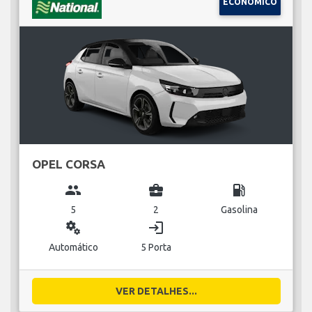
ECONÓMICO
OPEL CORSA
group
business_center
local_gas_station
5
2
Gasolina
miscellaneous_services
login
Automático
5 Porta
VER DETALHES...