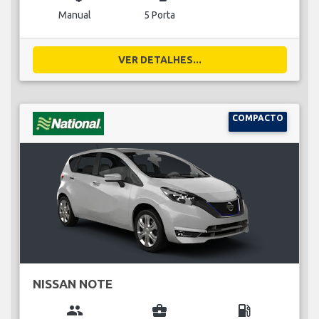
Manual
5 Porta
VER DETALHES...
COMPACTO
NISSAN NOTE
group
business_center
local_gas_station