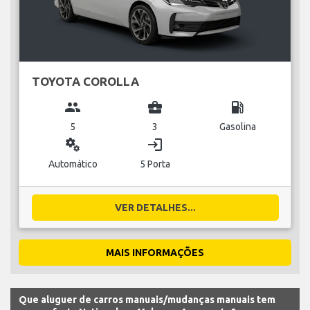
TOYOTA COROLLA
group
business_center
local_gas_station
5
3
Gasolina
miscellaneous_services
login
Automático
5 Porta
VER DETALHES...
MAIS INFORMAÇÕES
Que aluguer de carros manuais/mudanças manuais tem