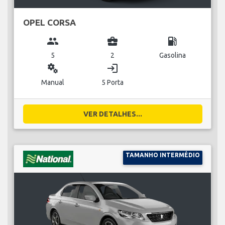
OPEL CORSA
group
business_center
local_gas_station
5
2
Gasolina
miscellaneous_services
login
Manual
5 Porta
VER DETALHES...
TAMANHO INTERMÉDIO