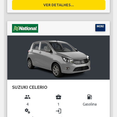
VER DETALHES...
MINI
SUZUKI CELERIO
group
business_center
local_gas_station
4
1
Gasolina
miscellaneous_services
login