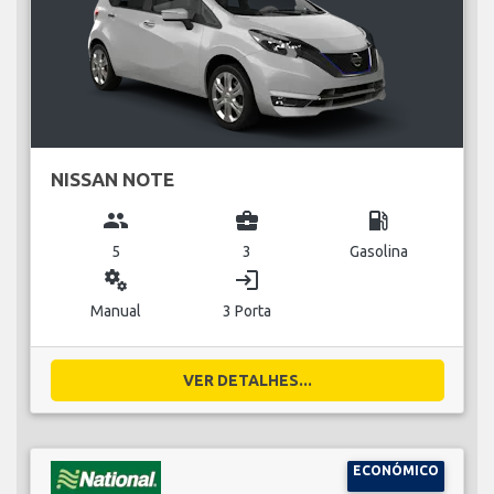
NISSAN NOTE
group
business_center
local_gas_station
5
3
Gasolina
miscellaneous_services
login
Manual
3 Porta
VER DETALHES...
ECONÓMICO