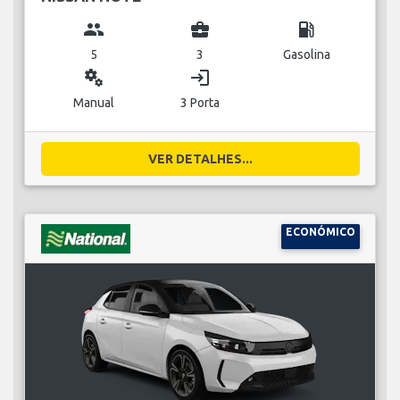
group
business_center
local_gas_station
5
3
Gasolina
miscellaneous_services
login
Manual
3 Porta
VER DETALHES...
ECONÓMICO