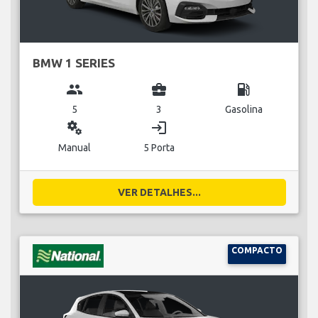
BMW 1 SERIES
group
business_center
local_gas_station
5
3
Gasolina
miscellaneous_services
login
Manual
5 Porta
VER DETALHES...
COMPACTO