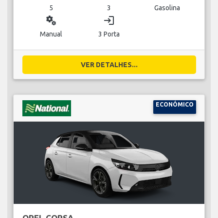
5
3
Gasolina
miscellaneous_services
login
Manual
3 Porta
VER DETALHES...
ECONÓMICO
OPEL CORSA