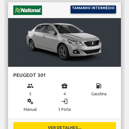
TAMANHO INTERMÉDIO
PEUGEOT 301
group
business_center
local_gas_station
5
4
Gasolina
miscellaneous_services
login
Manual
5 Porta
VER DETALHES...