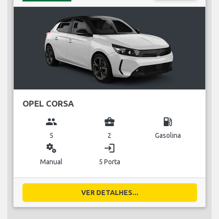
OPEL CORSA
group
business_center
local_gas_station
5
2
Gasolina
miscellaneous_services
login
Manual
5 Porta
VER DETALHES...