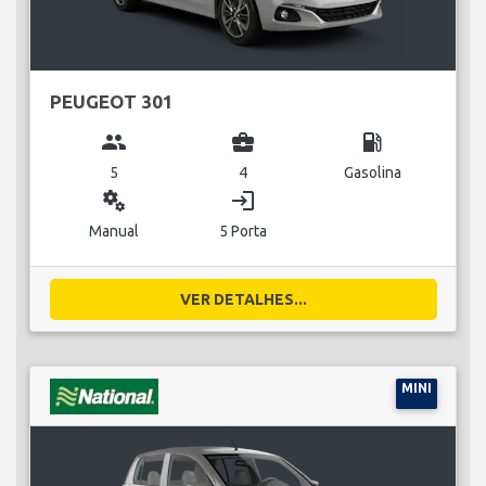
PEUGEOT 301
group
business_center
local_gas_station
5
4
Gasolina
miscellaneous_services
login
Manual
5 Porta
VER DETALHES...
MINI