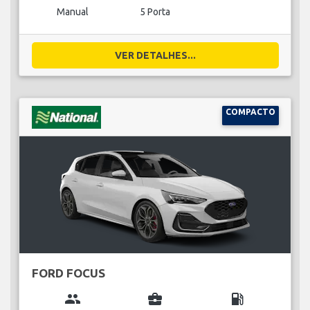
Manual
5 Porta
VER DETALHES...
COMPACTO
FORD FOCUS
group
business_center
local_gas_station