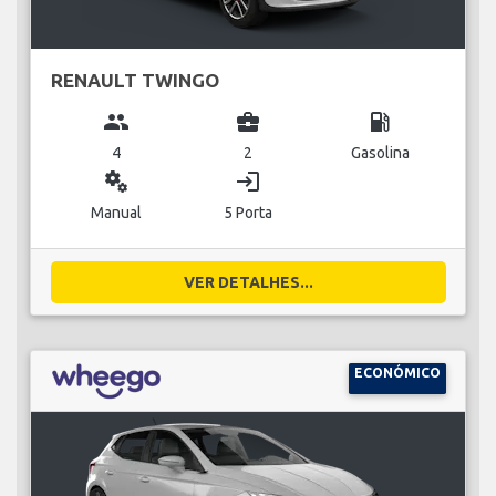
RENAULT TWINGO
group
business_center
local_gas_station
4
2
Gasolina
miscellaneous_services
login
Manual
5 Porta
VER DETALHES...
ECONÓMICO