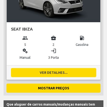
SEAT IBIZA
group
business_center
local_gas_station
5
2
Gasolina
miscellaneous_services
login
Manual
3 Porta
VER DETALHES...
MOSTRAR PREÇOS
Que aluguer de carros manuais/mudanças manuais tem