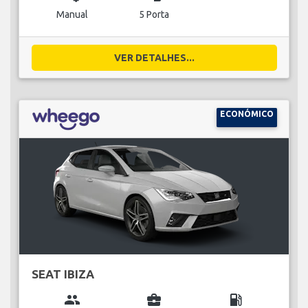
Manual
5 Porta
VER DETALHES...
ECONÓMICO
SEAT IBIZA
group
business_center
local_gas_station