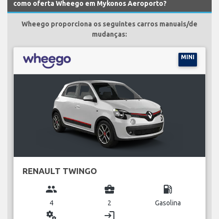
como oferta Wheego em Mykonos Aeroporto?
Wheego proporciona os seguintes carros manuais/de
mudanças:
MINI
RENAULT TWINGO
group
business_center
local_gas_station
4
2
Gasolina
miscellaneous_services
login