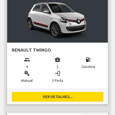
RENAULT TWINGO
group
business_center
local_gas_station
4
2
Gasolina
miscellaneous_services
login
Manual
5 Porta
VER DETALHES...