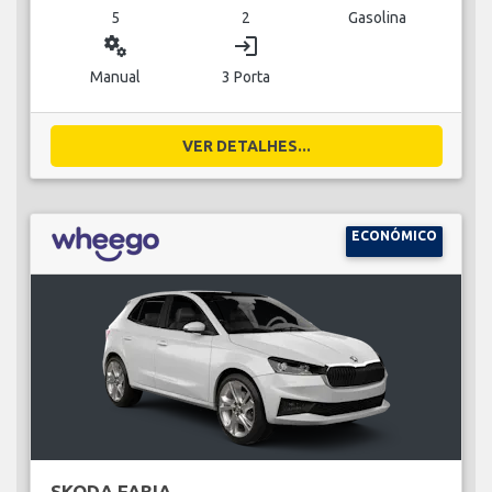
5
2
Gasolina
miscellaneous_services
login
Manual
3 Porta
VER DETALHES...
ECONÓMICO
SKODA FABIA