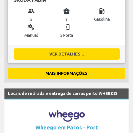
group
business_center
local_gas_station
5
2
Gasolina
miscellaneous_services
login
Manual
5 Porta
VER DETALHES...
MAIS INFORMAÇÕES
Locais de retirada e entrega de carros perto WHEEGO
Wheego em Paros - Port