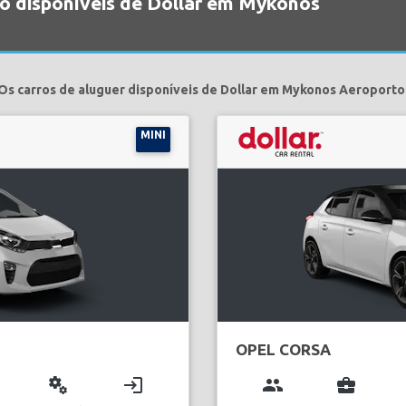
ão disponíveis de Dollar em Mykonos
Os carros de aluguer disponíveis de Dollar em Mykonos Aeroporto
MINI
OPEL CORSA
miscellaneous_services
login
group
business_center