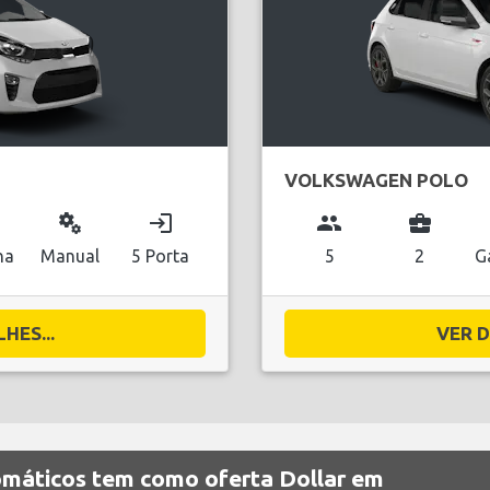
VOLKSWAGEN POLO
miscellaneous_services
login
group
business_center
na
Manual
5 Porta
5
2
G
HES...
VER D
omáticos tem como oferta Dollar em