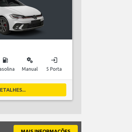
local_gas_station
miscellaneous_services
login
asolina
Manual
5 Porta
ETALHES...
MAIS INFORMAÇÕES