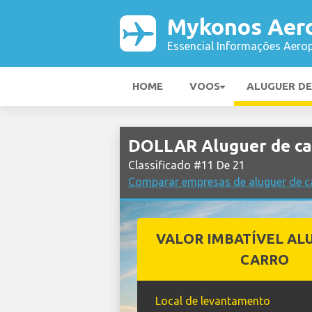
Mykonos Aer
Essencial Informações Aerop
HOME
VOOS
ALUGUER D
DOLLAR Aluguer de c
Classificado #11 De 21
Comparar empresas de aluguer de 
VALOR IMBATÍVEL AL
CARRO
Local de levantamento