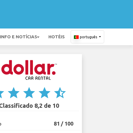
INFO E NOTÍCIAS
HOTÉIS
português
ar
star
star
star
star_half
Classificado 8,2 de 10
81 / 100
O