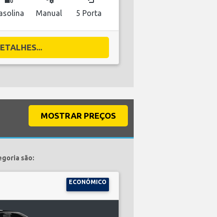
asolina
Manual
5 Porta
ETALHES...
MOSTRAR PREÇOS
goria são:
ECONÓMICO