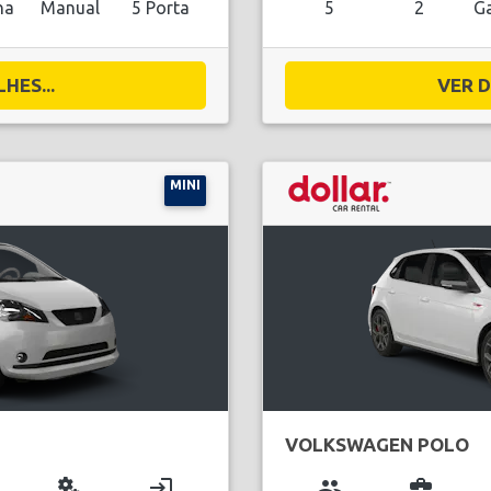
na
Manual
5 Porta
5
2
Ga
HES...
VER D
MINI
VOLKSWAGEN POLO
miscellaneous_services
login
group
business_center