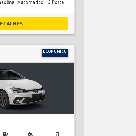
solina
Automático
5 Porta
ETALHES...
ECONÓMICO
local_gas_station
miscellaneous_services
login