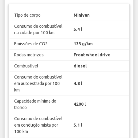
Tipo de corpo
Minivan
Consumo de combustível
5.4 l
na cidade por 100 km
Emissões de CO2
133 g/km
Rodas motrizes
Front wheel drive
Combustível
diesel
Consumo de combustível
em autoestrada por 100
4.8 l
km
Capacidade mínima do
4200 l
tronco
Consumo de combustível
em condução mista por
5.1 l
100 km