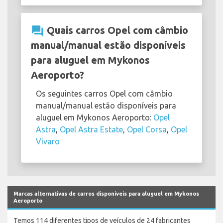
question_answer
Quais carros Opel com câmbio
manual/manual estão disponíveis
para aluguel em Mykonos
Aeroporto?
Os seguintes carros Opel com câmbio
manual/manual estão disponíveis para
aluguel em Mykonos Aeroporto:
Opel
Astra
,
Opel Astra Estate
,
Opel Corsa
,
Opel
Vivaro
Marcas alternativas de carros disponíveis para aluguel em Mykonos
Aeroporto
Temos 114 diferentes tipos de veículos de 24 fabricantes