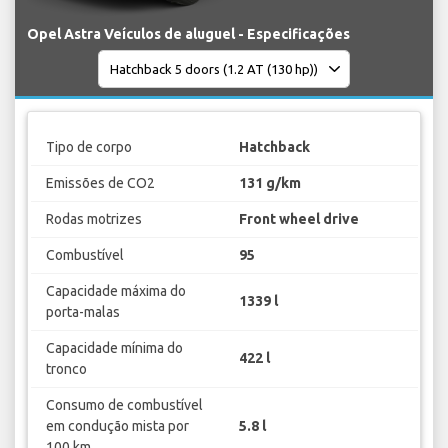
Opel Astra Veículos de aluguel - Especificações
Tipo de corpo
Hatchback
Emissões de CO2
131 g/km
Rodas motrizes
Front wheel drive
Combustível
95
Capacidade máxima do
1339 l
porta-malas
Capacidade mínima do
422 l
tronco
Consumo de combustível
em condução mista por
5.8 l
100 km