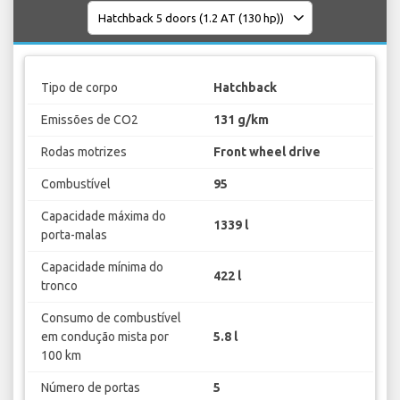
Tipo de corpo
Hatchback
Emissões de CO2
131 g/km
Rodas motrizes
Front wheel drive
Combustível
95
Capacidade máxima do
1339 l
porta-malas
Capacidade mínima do
422 l
tronco
Consumo de combustível
em condução mista por
5.8 l
100 km
Número de portas
5