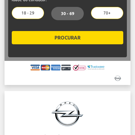
18 - 29
70+
30 - 69
PROCURAR