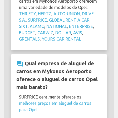
carros em Mykonos Aeroporto oferecem
uma variedade de modelos de Opel:
THRIFTY
,
HERTZ
,
AUTO-UNION
,
DRIVE
S.A.
,
SURPRICE
,
GLOBAL RENT A CAR
,
SIXT
,
ALAMO
,
NATIONAL
,
ENTERPRISE
,
BUDGET
,
CARWIZ
,
DOLLAR
,
AVIS
,
GRENTALS
,
YOURS CAR RENTAL
question_answer
Qual empresa de aluguel de
carros em Mykonos Aeroporto
oferece o aluguel de carros Opel
mais barato?
SURPRICE geralmente oferece os
melhores preços em aluguel de carros
para Opel
.