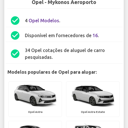
Opel - Mykonos Aeroporto
check_circle
4
Opel Modelos
.
check_circle
Disponível em fornecedores de
16
.
34 Opel cotações de aluguel de carro
check_circle
pesquisadas.
Modelos populares de Opel para alugar:
Opel Astra
Opel Astra Estate