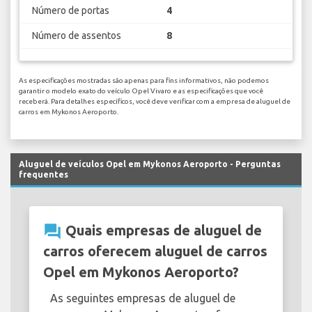
Número de portas
4
Número de assentos
8
As especificações mostradas são apenas para fins informativos, não podemos
garantir o modelo exato do veículo Opel Vivaro e as especificações que você
receberá. Para detalhes específicos, você deve verificar com a empresa de aluguel de
carros em Mykonos Aeroporto.
Aluguel de veículos Opel em Mykonos Aeroporto - Perguntas
frequentes
question_answer
Quais empresas de aluguel de
carros oferecem aluguel de carros
Opel em Mykonos Aeroporto?
As seguintes empresas de aluguel de