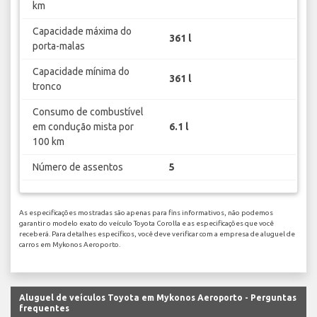
km
Capacidade máxima do
361 l
porta-malas
Capacidade mínima do
361 l
tronco
Consumo de combustível
em condução mista por
6.1 l
100 km
Número de assentos
5
As especificações mostradas são apenas para fins informativos, não podemos
garantir o modelo exato do veículo Toyota Corolla e as especificações que você
receberá. Para detalhes específicos, você deve verificar com a empresa de aluguel de
carros em Mykonos Aeroporto.
Aluguel de veículos Toyota em Mykonos Aeroporto - Perguntas
frequentes