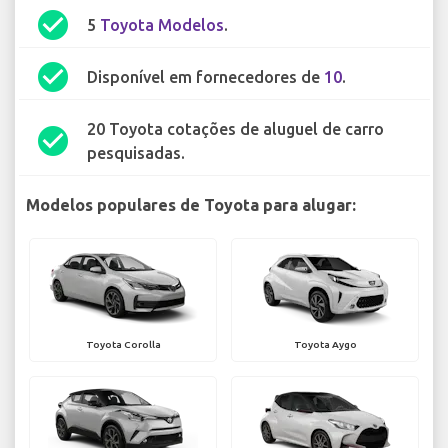
check_circle
5
Toyota Modelos
.
check_circle
Disponível em fornecedores de
10
.
20 Toyota cotações de aluguel de carro
check_circle
pesquisadas.
Modelos populares de Toyota para alugar:
Toyota Corolla
Toyota Aygo