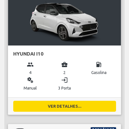
HYUNDAI I10
group
business_center
local_gas_station
4
2
Gasolina
miscellaneous_services
login
Manual
3 Porta
VER DETALHES...