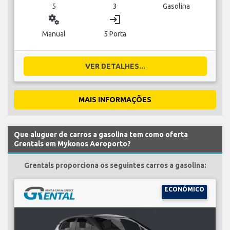
5
3
Gasolina
miscellaneous_services
login
Manual
5 Porta
VER DETALHES...
MAIS INFORMAÇÕES
Que aluguer de carros a gasolina tem como oferta
Grentals em Mykonos Aeroporto?
Grentals proporciona os seguintes carros a gasolina:
ECONÓMICO