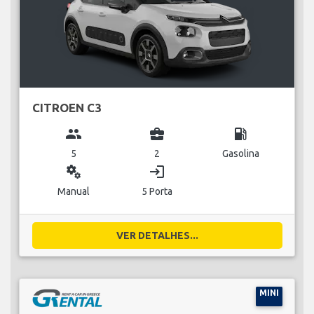
CITROEN C3
group
business_center
local_gas_station
5
2
Gasolina
miscellaneous_services
login
Manual
5 Porta
VER DETALHES...
MINI