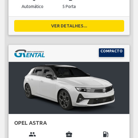
Automático
5 Porta
VER DETALHES...
COMPACTO
OPEL ASTRA
group
business_center
local_gas_station