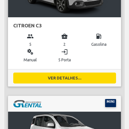
CITROEN C3
group
business_center
local_gas_station
5
2
Gasolina
miscellaneous_services
login
Manual
5 Porta
VER DETALHES...
MINI