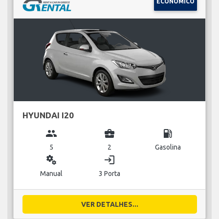
ECONÓMICO
HYUNDAI I20
group
business_center
local_gas_station
5
2
Gasolina
miscellaneous_services
login
Manual
3 Porta
VER DETALHES...