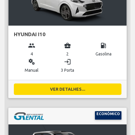
HYUNDAI I10
group
business_center
local_gas_station
4
2
Gasolina
miscellaneous_services
login
Manual
3 Porta
VER DETALHES...
ECONÓMICO