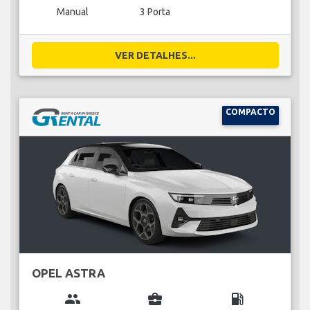
Manual
3 Porta
VER DETALHES...
COMPACTO
OPEL ASTRA
group
business_center
local_gas_station