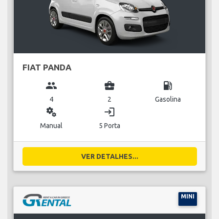
FIAT PANDA
group
business_center
local_gas_station
4
2
Gasolina
miscellaneous_services
login
Manual
5 Porta
VER DETALHES...
MINI