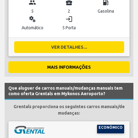
group
business_center
local_gas_station
5
2
Gasolina
miscellaneous_services
login
Automático
5 Porta
VER DETALHES...
MAIS INFORMAÇÕES
Que aluguer de carros manuais/mudanças manuais tem
como oferta Grentals em Mykonos Aeroporto?
Grentals proporciona os seguintes carros manuais/de
mudanças:
ECONÓMICO