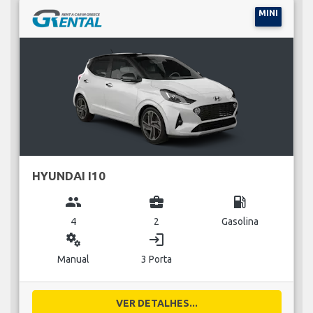
MINI
HYUNDAI I10
group
business_center
local_gas_station
4
2
Gasolina
miscellaneous_services
login
Manual
3 Porta
VER DETALHES...