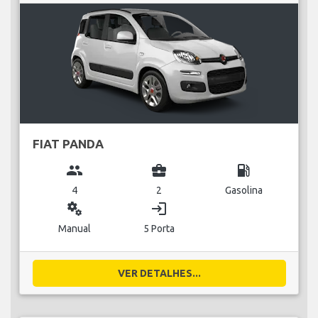
FIAT PANDA
group
business_center
local_gas_station
4
2
Gasolina
miscellaneous_services
login
Manual
5 Porta
VER DETALHES...