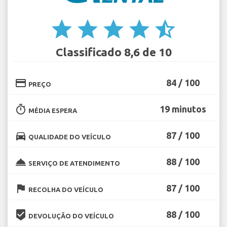
star
star
star
star
star_half
Classificado 8,6 de 10
credit_card
84 / 100
PREÇO
timer
19 minutos
MÉDIA ESPERA
directions_car
87 / 100
QUALIDADE DO VEÍCULO
room_service
88 / 100
SERVIÇO DE ATENDIMENTO
flag
87 / 100
RECOLHA DO VEÍCULO
beenhere
88 / 100
DEVOLUÇÃO DO VEÍCULO