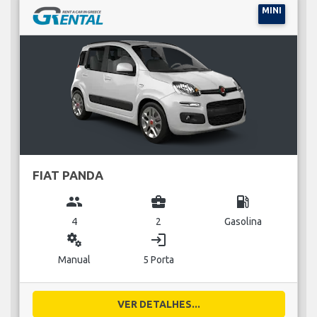
MINI
FIAT PANDA
group
business_center
local_gas_station
4
2
Gasolina
miscellaneous_services
login
Manual
5 Porta
VER DETALHES...