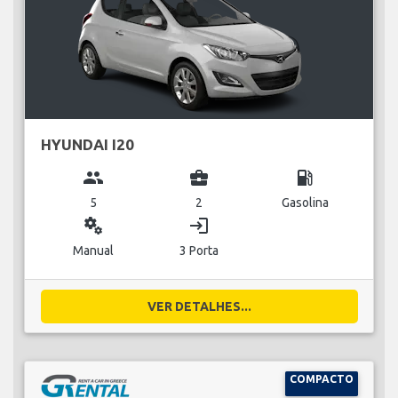
HYUNDAI I20
group
business_center
local_gas_station
5
2
Gasolina
miscellaneous_services
login
Manual
3 Porta
VER DETALHES...
COMPACTO