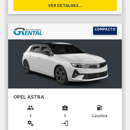
VER DETALHES...
COMPACTO
OPEL ASTRA
group
business_center
local_gas_station
5
3
Gasolina
miscellaneous_services
login