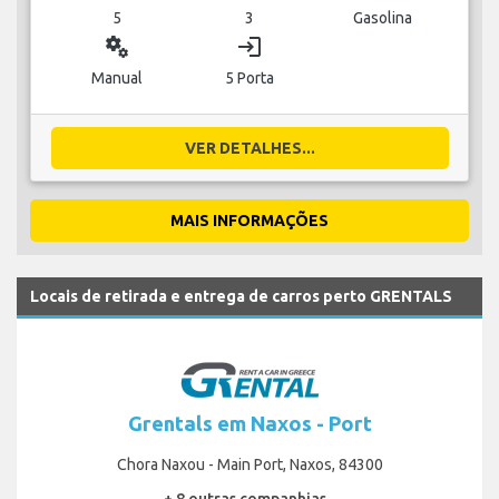
5
3
Gasolina
miscellaneous_services
login
Manual
5 Porta
VER DETALHES...
MAIS INFORMAÇÕES
Locais de retirada e entrega de carros perto GRENTALS
Grentals em Naxos - Port
Chora Naxou - Main Port, Naxos, 84300
+ 8 outras companhias...