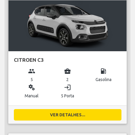
CITROEN C3
group
business_center
local_gas_station
5
2
Gasolina
miscellaneous_services
login
Manual
5 Porta
VER DETALHES...