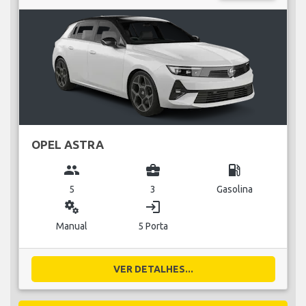
OPEL ASTRA
group
business_center
local_gas_station
5
3
Gasolina
miscellaneous_services
login
Manual
5 Porta
VER DETALHES...