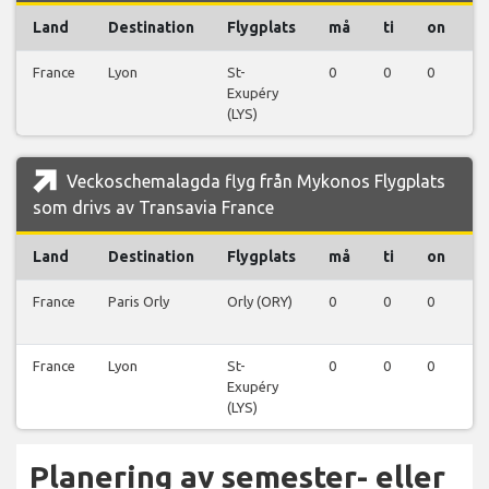
Land
Destination
Flygplats
må
ti
on
t
France
Lyon
St-
0
0
0
0
Exupéry
(LYS)
Veckoschemalagda flyg från Mykonos Flygplats
som drivs av Transavia France
Land
Destination
Flygplats
må
ti
on
t
France
Paris Orly
Orly (ORY)
0
0
0
0
France
Lyon
St-
0
0
0
0
Exupéry
(LYS)
Planering av semester- eller