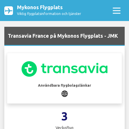
Mykonos Flygplats
Viktig flygplatsinformation och tjänster
Transavia France på Mykonos Flygplats - JMK
Användbara flygbolagslänkar
3
Veckoflyg